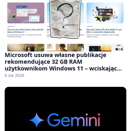
Microsoft usuwa własne publikacje
rekomendujące 32 GB RAM
użytkownikom Windows 11 – wciskając
nam przy tym komputery z 8 GB RAM po
6 sie 2026
zawyżonych cenach