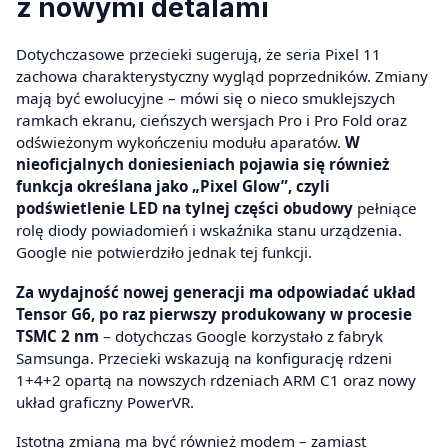
z nowymi detalami
Dotychczasowe przecieki sugerują, że seria Pixel 11
zachowa charakterystyczny wygląd poprzedników. Zmiany
mają być ewolucyjne – mówi się o nieco smuklejszych
ramkach ekranu, cieńszych wersjach Pro i Pro Fold oraz
odświeżonym wykończeniu modułu aparatów.
W
nieoficjalnych doniesieniach pojawia się również
funkcja określana jako „Pixel Glow”, czyli
podświetlenie LED na tylnej części obudowy
pełniące
rolę diody powiadomień i wskaźnika stanu urządzenia.
Google nie potwierdziło jednak tej funkcji.
Za wydajność nowej generacji ma odpowiadać układ
Tensor G6, po raz pierwszy produkowany w procesie
TSMC 2 nm
– dotychczas Google korzystało z fabryk
Samsunga. Przecieki wskazują na konfigurację rdzeni
1+4+2 opartą na nowszych rdzeniach ARM C1 oraz nowy
układ graficzny PowerVR.
Istotną zmianą ma być również modem – zamiast