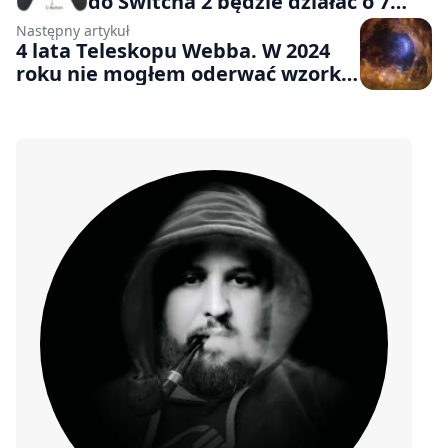
do Switcha 2 będzie działać o 7
godzin krócej na jednym
Następny artykuł
ładowaniu
4 lata Teleskopu Webba. W 2024
roku nie mogłem oderwać wzorku
od zdjęć galaktyk