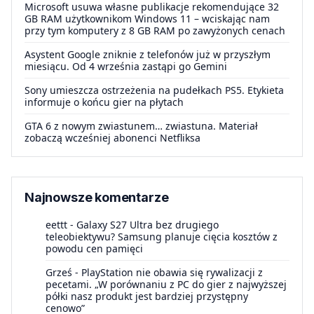
Microsoft usuwa własne publikacje rekomendujące 32
GB RAM użytkownikom Windows 11 – wciskając nam
przy tym komputery z 8 GB RAM po zawyżonych cenach
Asystent Google zniknie z telefonów już w przyszłym
miesiącu. Od 4 września zastąpi go Gemini
Sony umieszcza ostrzeżenia na pudełkach PS5. Etykieta
informuje o końcu gier na płytach
GTA 6 z nowym zwiastunem… zwiastuna. Materiał
zobaczą wcześniej abonenci Netfliksa
Najnowsze komentarze
eettt
-
Galaxy S27 Ultra bez drugiego
teleobiektywu? Samsung planuje cięcia kosztów z
powodu cen pamięci
Grześ
-
PlayStation nie obawia się rywalizacji z
pecetami. „W porównaniu z PC do gier z najwyższej
półki nasz produkt jest bardziej przystępny
cenowo”