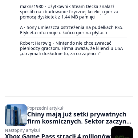
maxns1980
-
Użytkownik Steam Decka znalazł
sposób na zbudowanie fizycznej kolekcji gier za
pomocą dyskietek z 1.44 MB pamięci
A
-
Sony umieszcza ostrzeżenia na pudełkach PS5.
Etykieta informuje o końcu gier na płytach
Robert Hartwig
-
Nintendo nie chce zwracać
pieniędzy graczom. Firma uważa, że klienci u USA
„otrzymali dokładnie to, za co zapłacili”
Poprzedni artykuł
Chiny mają już setki prywatnych
firm kosmicznych. Sektor zaczyna
realnie zagrażać Amerykanom i
Następny artykuł
SpaceX
Xbox Game Pass stracił 4 milionów