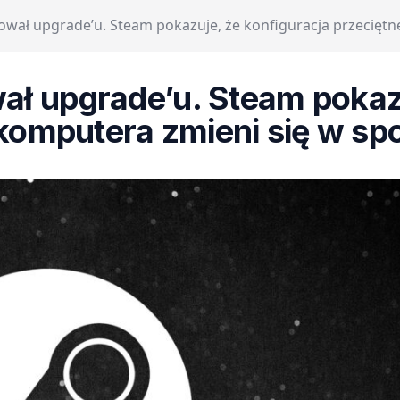
ował upgrade’u. Steam pokazuje, że konfiguracja przecięt
ał upgrade’u. Steam pokazu
komputera zmieni się w s