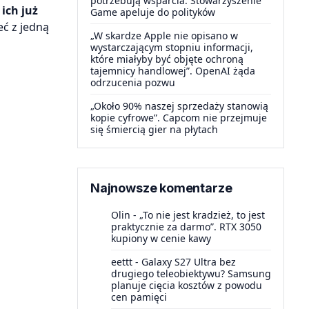
potrzebują wsparcia. Stowarzyszenie
 ich już
Game apeluje do polityków
eć z jedną
„W skardze Apple nie opisano w
wystarczającym stopniu informacji,
które miałyby być objęte ochroną
tajemnicy handlowej”. OpenAI żąda
odrzucenia pozwu
„Około 90% naszej sprzedaży stanowią
kopie cyfrowe”. Capcom nie przejmuje
się śmiercią gier na płytach
Najnowsze komentarze
Olin
-
„To nie jest kradzież, to jest
praktycznie za darmo”. RTX 3050
kupiony w cenie kawy
eettt
-
Galaxy S27 Ultra bez
drugiego teleobiektywu? Samsung
planuje cięcia kosztów z powodu
cen pamięci