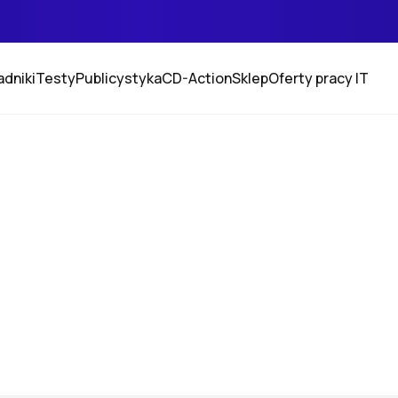
adniki
Testy
Publicystyka
CD-Action
Sklep
Oferty pracy IT