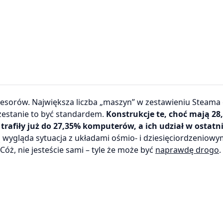
cesorów. Największa liczba „maszyn” w zestawieniu Steama 
rzestanie to być standardem.
Konstrukcje te, choć mają 28
rafiły już do 27,35% komputerów, a ich udział w ostatn
 wygląda sytuacja z układami ośmio- i dziesięciordzeniowym
óż, nie jesteście sami – tyle że może być
naprawdę drogo
.