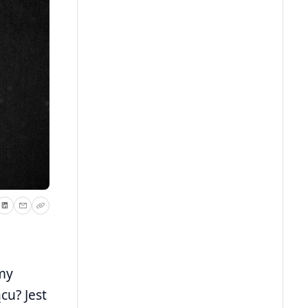
my
cu? Jest