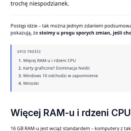
trochę niespodzianek.
Postęp idzie – tak można jednym zdaniem podsumować to, co widać w ankietach Steama. Kolejne zestawienia wyraźnie
pokazują, że
stoimy u progu sporych zmian, jeśli 
SPIS TREŚCI
Więcej RAM-u i rdzeni CPU
Karty graficzne? Dominacja Nvidii
Windows 10 odchodzi w zapomnienie
Wnioski
Więcej RAM-u i rdzeni CPU
16 GB RAM-u jest wciąż standardem – komputery z tak