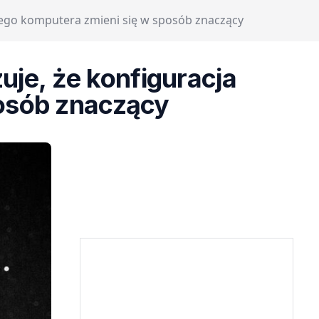
nego komputera zmieni się w sposób znaczący
je, że konfiguracja
posób znaczący