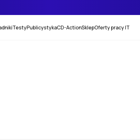
adniki
Testy
Publicystyka
CD-Action
Sklep
Oferty pracy IT