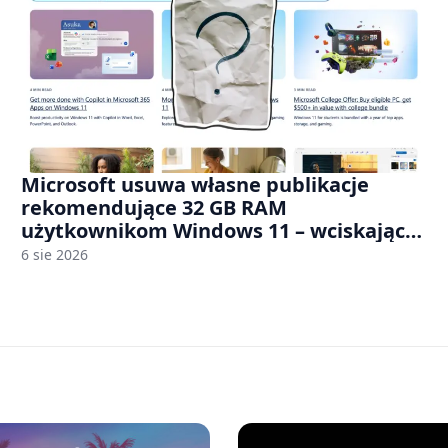
Microsoft usuwa własne publikacje
rekomendujące 32 GB RAM
użytkownikom Windows 11 – wciskając
nam przy tym komputery z 8 GB RAM po
6 sie 2026
zawyżonych cenach