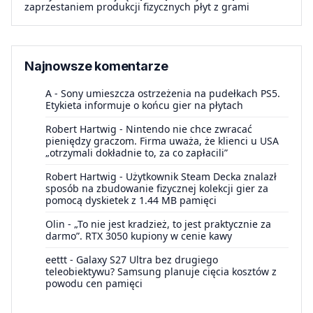
zaprzestaniem produkcji fizycznych płyt z grami
Najnowsze komentarze
A
-
Sony umieszcza ostrzeżenia na pudełkach PS5.
Etykieta informuje o końcu gier na płytach
Robert Hartwig
-
Nintendo nie chce zwracać
pieniędzy graczom. Firma uważa, że klienci u USA
„otrzymali dokładnie to, za co zapłacili”
Robert Hartwig
-
Użytkownik Steam Decka znalazł
sposób na zbudowanie fizycznej kolekcji gier za
pomocą dyskietek z 1.44 MB pamięci
Olin
-
„To nie jest kradzież, to jest praktycznie za
darmo”. RTX 3050 kupiony w cenie kawy
eettt
-
Galaxy S27 Ultra bez drugiego
teleobiektywu? Samsung planuje cięcia kosztów z
powodu cen pamięci