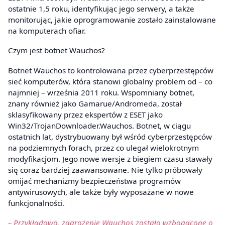
ostatnie 1,5 roku, identyfikując jego serwery, a także
monitorując, jakie oprogramowanie zostało zainstalowane
na komputerach ofiar.
Czym jest botnet Wauchos?
Botnet Wauchos to kontrolowana przez cyberprzestępców
sieć komputerów, która stanowi globalny problem od – co
najmniej – września 2011 roku. Wspomniany botnet,
znany również jako Gamarue/Andromeda, został
sklasyfikowany przez ekspertów z ESET jako
Win32/TrojanDownloader.Wauchos. Botnet, w ciągu
ostatnich lat, dystrybuowany był wśród cyberprzestępców
na podziemnych forach, przez co ulegał wielokrotnym
modyfikacjom. Jego nowe wersje z biegiem czasu stawały
się coraz bardziej zaawansowane. Nie tylko próbowały
omijać mechanizmy bezpieczeństwa programów
antywirusowych, ale także były wyposażane w nowe
funkcjonalności.
– Przykładowo, zagrożenie Wauchos zostało wzbogacone o