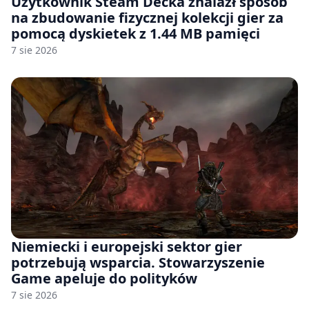
Użytkownik Steam Decka znalazł sposób
na zbudowanie fizycznej kolekcji gier za
pomocą dyskietek z 1.44 MB pamięci
7 sie 2026
Niemiecki i europejski sektor gier
potrzebują wsparcia. Stowarzyszenie
Game apeluje do polityków
7 sie 2026