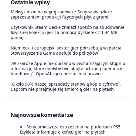
Ostatnie wpisy
Meksyk idzie na wojnę sądową z Sony w związku z
zaprzestaniem produkcji fizycznych płyt z grami
Użytkownik Steam Decka znalazł sposób na zbudowanie
fizycznej kolekcji gier za pomocą dyskietek z 1.44 MB
pamięci
Niemiecki i europejski sektor gier potrzebują wsparcia.
Stowarzyszenie Game apeluje do polityków
„W skardze Apple nie opisano w wystarczającym stopniu
informacji, które miałyby być objęte ochroną tajemnicy
handlowej”. OpenAI żąda odrzucenia pozwu
„Około 90% naszej sprzedaży stanowią kopie cyfrowe”.
Capcom nie przejmuje się śmiercią gier na płytach
Najnowsze komentarze
A
-
Sony umieszcza ostrzeżenia na pudełkach PS5.
Etykieta informuje o końcu gier na płytach