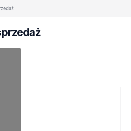
rzedaż
sprzedaż