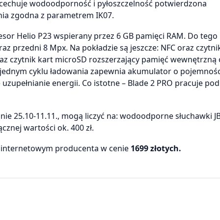
cechuje wodoodporność i pyłoszczelność potwierdzona
enia zgodna z parametrem IK07.
or Helio P23 wspierany przez 6 GB pamięci RAM. Do tego
 przedni 8 Mpx. Na pokładzie są jeszcze: NFC oraz czytnik 
az czytnik kart microSD rozszerzający pamięć wewnętrzną 
 jednym cyklu ładowania zapewnia akumulator o pojemnośc
uzupełnianie energii. Co istotne – Blade 2 PRO pracuje pod
minie 25.10-11.11., mogą liczyć na: wodoodporne słuchawki J
znej wartości ok. 400 zł.
 internetowym producenta w cenie
1699 złotych.