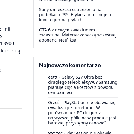
Sony umieszcza ostrzeżenia na
pudełkach PS5. Etykieta informuje o
końcu gier na płytach
linii
GTA 6 z nowym zwiastunem…
zwiastuna. Materiał zobaczą wcześniej
o
abonenci Netfliksa
i 3900
 kontrolą
Najnowsze komentarze
BL
eettt
-
Galaxy S27 Ultra bez
drugiego teleobiektywu? Samsung
planuje cięcia kosztów z powodu
cen pamięci
Grześ
-
PlayStation nie obawia się
rywalizacji z pecetami. „W
porównaniu z PC do gier z
najwyższej półki nasz produkt jest
bardziej przystępny cenowo”
Woytec
-
PlayStation nie obawia