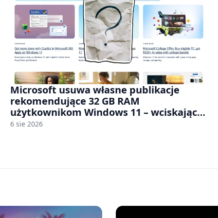
Microsoft usuwa własne publikacje
rekomendujące 32 GB RAM
użytkownikom Windows 11 – wciskając
nam przy tym komputery z 8 GB RAM po
6 sie 2026
zawyżonych cenach