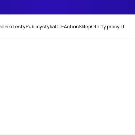
adniki
Testy
Publicystyka
CD-Action
Sklep
Oferty pracy IT