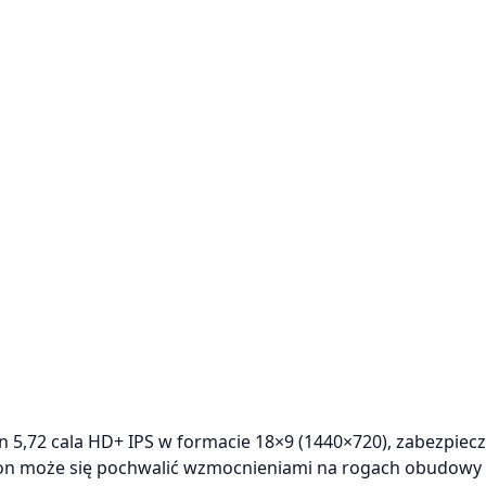
,72 cala HD+ IPS w formacie 18×9 (1440×720), zabezpiec
lefon może się pochwalić wzmocnieniami na rogach obudowy