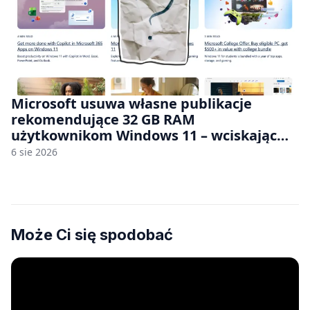
Microsoft usuwa własne publikacje
rekomendujące 32 GB RAM
użytkownikom Windows 11 – wciskając
nam przy tym komputery z 8 GB RAM po
6 sie 2026
zawyżonych cenach
Może Ci się spodobać