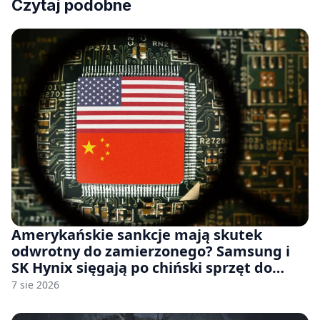
Czytaj podobne
Amerykańskie sankcje mają skutek
odwrotny do zamierzonego? Samsung i
SK Hynix sięgają po chiński sprzęt do
fabryk chipów
7 sie 2026