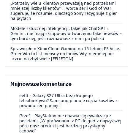
„Potrzeby wielu klientów przeważają nad potrzebami
mniejszej liczby klientów”. Twórca serii God of War
sugeruje, że rozumie, dlaczego Sony rezygnuje z gier
na płytach
Modele sztucznej inteligencji, takie jak ChatGPT i
Gemini, nie mają skrupułów w tworzeniu fake newsów –
tym bardziej, jeśli rozmawiasz z nimi po polsku
Sprawdziłem Xbox Cloud Gaming na 15-letniej PS Vicie.
GreenVita to list miłosny do fanów Vity, niemniej nie
liczcie na zbyt wiele [FELIETON]
Najnowsze komentarze
eettt
-
Galaxy S27 Ultra bez drugiego
teleobiektywu? Samsung planuje cięcia kosztów z
powodu cen pamięci
Grześ
-
PlayStation nie obawia się rywalizacji z
pecetami. „W porównaniu z PC do gier z najwyższej
półki nasz produkt jest bardziej przystępny
cenowo”