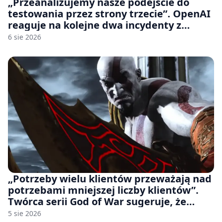
„Przeanalizujemy nasze podejście do
testowania przez strony trzecie”. OpenAI
reaguje na kolejne dwa incydenty z
udziałem autorskich modeli
6 sie 2026
„Potrzeby wielu klientów przeważają nad
potrzebami mniejszej liczby klientów”.
Twórca serii God of War sugeruje, że
rozumie, dlaczego Sony rezygnuje z gier
5 sie 2026