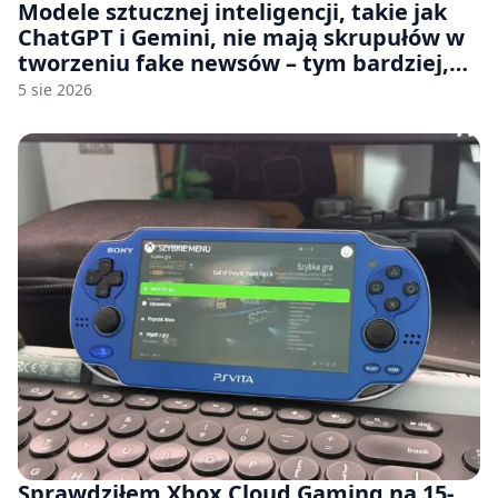
Modele sztucznej inteligencji, takie jak
ChatGPT i Gemini, nie mają skrupułów w
tworzeniu fake newsów – tym bardziej,
jeśli rozmawiasz z nimi po polsku
5 sie 2026
Sprawdziłem Xbox Cloud Gaming na 15-