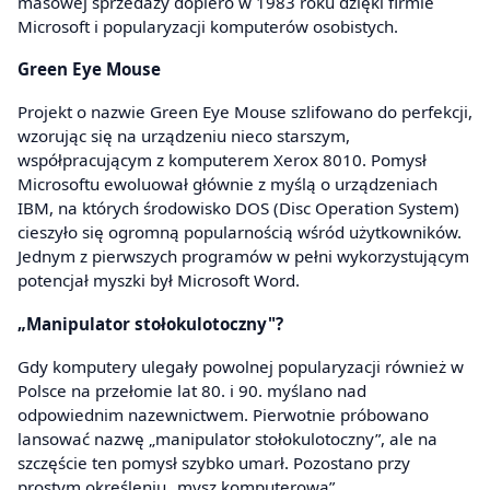
masowej sprzedaży dopiero w 1983 roku dzięki firmie
Microsoft i popularyzacji komputerów osobistych.
Green Eye Mouse
Projekt o nazwie Green Eye Mouse szlifowano do perfekcji,
wzorując się na urządzeniu nieco starszym,
współpracującym z komputerem Xerox 8010. Pomysł
Microsoftu ewoluował głównie z myślą o urządzeniach
IBM, na których środowisko DOS (Disc Operation System)
cieszyło się ogromną popularnością wśród użytkowników.
Jednym z pierwszych programów w pełni wykorzystującym
potencjał myszki był Microsoft Word.
„Manipulator stołokulotoczny"?
Gdy komputery ulegały powolnej popularyzacji również w
Polsce na przełomie lat 80. i 90. myślano nad
odpowiednim nazewnictwem. Pierwotnie próbowano
lansować nazwę „manipulator stołokulotoczny”, ale na
szczęście ten pomysł szybko umarł. Pozostano przy
prostym określeniu „mysz komputerowa”.