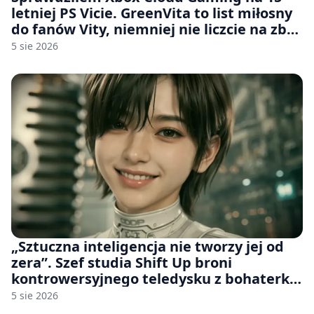
letniej PS Vicie. GreenVita to list miłosny
do fanów Vity, niemniej nie liczcie na zbyt
wiele [FELIETON]
5 sie 2026
„Sztuczna inteligencja nie tworzy jej od
zera”. Szef studia Shift Up broni
kontrowersyjnego teledysku z bohaterką
Stellar Blade: Blood Rain
5 sie 2026