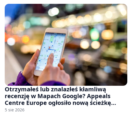
Otrzymałeś lub znalazłeś kłamliwą
recenzję w Mapach Google? Appeals
Centre Europe ogłosiło nową ścieżkę
odwoławczą dla firm i konsumentów
5 sie 2026