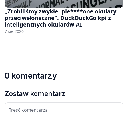
„Zrobiliśmy zwykłe, pie****one okulary
przeciwsłoneczne”. DuckDuckGo kpi z
inteligentnych okularów AI
7 sie 2026
0 komentarzy
Zostaw komentarz