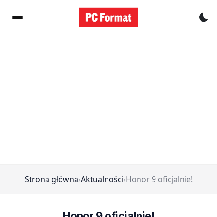
Pr
Strona główna
›
Aktualności
›
Honor 9 oficjalnie!
Honor 9 oficjalnie!