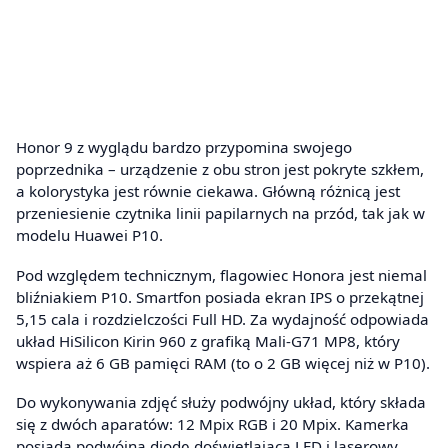
Honor 9 z wyglądu bardzo przypomina swojego
poprzednika – urządzenie z obu stron jest pokryte szkłem,
a kolorystyka jest równie ciekawa. Główną różnicą jest
przeniesienie czytnika linii papilarnych na przód, tak jak w
modelu Huawei P10.
Pod względem technicznym, flagowiec Honora jest niemal
bliźniakiem P10. Smartfon posiada ekran IPS o przekątnej
5,15 cala i rozdzielczości Full HD. Za wydajność odpowiada
układ HiSilicon Kirin 960 z grafiką Mali-G71 MP8, który
wspiera aż 6 GB pamięci RAM (to o 2 GB więcej niż w P10).
Do wykonywania zdjęć służy podwójny układ, który składa
się z dwóch aparatów: 12 Mpix RGB i 20 Mpix. Kamerka
posiada podwójną diodę doświetlającą LED i laserowy