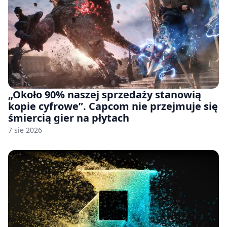
„Około 90% naszej sprzedaży stanowią
kopie cyfrowe”. Capcom nie przejmuje się
śmiercią gier na płytach
7 sie 2026