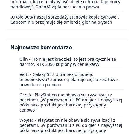
informacji, które miałyby być objęte ochroną tajemnicy
handlowej”. OpenAI żąda odrzucenia pozwu
„Około 90% naszej sprzedaży stanowią kopie cyfrowe”.
Capcom nie przejmuje się śmiercią gier na płytach
Najnowsze komentarze
Olin
-
„To nie jest kradzież, to jest praktycznie za
darmo”. RTX 3050 kupiony w cenie kawy
eettt
-
Galaxy S27 Ultra bez drugiego
teleobiektywu? Samsung planuje cięcia kosztów z
powodu cen pamięci
Grześ
-
PlayStation nie obawia się rywalizacji z
pecetami. „W porównaniu z PC do gier z najwyższej
półki nasz produkt jest bardziej przystępny
cenowo”
Woytec
-
PlayStation nie obawia się rywalizacji z
pecetami. „W porównaniu z PC do gier z najwyższej
półki nasz produkt jest bardziej przystępny