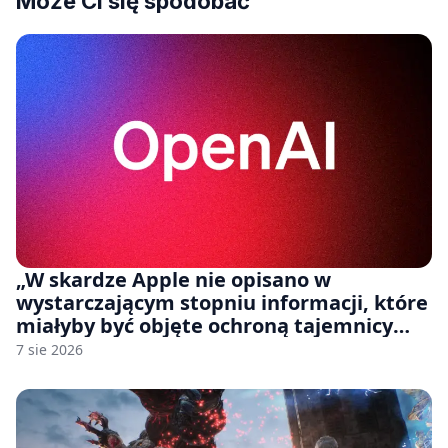
Może Ci się spodobać
„W skardze Apple nie opisano w
wystarczającym stopniu informacji, które
miałyby być objęte ochroną tajemnicy
handlowej”. OpenAI żąda odrzucenia
7 sie 2026
pozwu