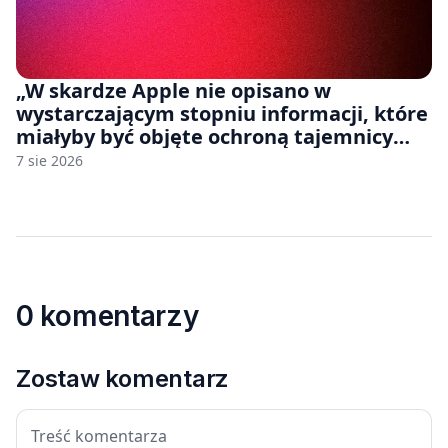
„W skardze Apple nie opisano w
wystarczającym stopniu informacji, które
miałyby być objęte ochroną tajemnicy
handlowej”. OpenAI żąda odrzucenia
7 sie 2026
pozwu
0 komentarzy
Zostaw komentarz