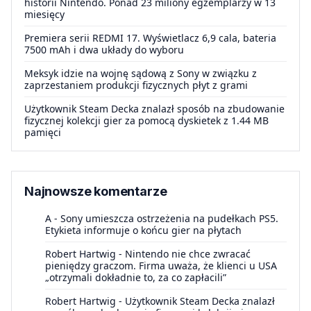
historii Nintendo. Ponad 23 miliony egzemplarzy w 13
miesięcy
Premiera serii REDMI 17. Wyświetlacz 6,9 cala, bateria
7500 mAh i dwa układy do wyboru
Meksyk idzie na wojnę sądową z Sony w związku z
zaprzestaniem produkcji fizycznych płyt z grami
Użytkownik Steam Decka znalazł sposób na zbudowanie
fizycznej kolekcji gier za pomocą dyskietek z 1.44 MB
pamięci
Najnowsze komentarze
A
-
Sony umieszcza ostrzeżenia na pudełkach PS5.
Etykieta informuje o końcu gier na płytach
Robert Hartwig
-
Nintendo nie chce zwracać
pieniędzy graczom. Firma uważa, że klienci u USA
„otrzymali dokładnie to, za co zapłacili”
Robert Hartwig
-
Użytkownik Steam Decka znalazł