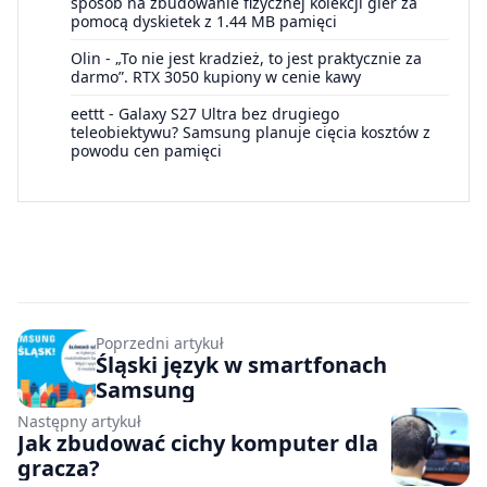
sposób na zbudowanie fizycznej kolekcji gier za
pomocą dyskietek z 1.44 MB pamięci
Olin
-
„To nie jest kradzież, to jest praktycznie za
darmo”. RTX 3050 kupiony w cenie kawy
eettt
-
Galaxy S27 Ultra bez drugiego
teleobiektywu? Samsung planuje cięcia kosztów z
powodu cen pamięci
Poprzedni artykuł
Śląski język w smartfonach
Samsung
Następny artykuł
Jak zbudować cichy komputer dla
gracza?