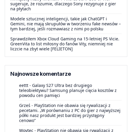
sugeruje, że rozumie, dlaczego Sony rezygnuje z gier
na płytach
Modele sztucznej inteligencji, takie jak ChatGPT i
Gemini, nie mają skrupułów w tworzeniu fake newsów –
tym bardziej, jeśli rozmawiasz z nimi po polsku
Sprawdziłem Xbox Cloud Gaming na 15-letniej PS Vicie.
GreenVita to list miłosny do fanów Vity, niemniej nie
liczcie na zbyt wiele [FELIETON]
Najnowsze komentarze
eettt
-
Galaxy S27 Ultra bez drugiego
teleobiektywu? Samsung planuje cięcia kosztów z
powodu cen pamięci
Grześ
-
PlayStation nie obawia się rywalizacji z
pecetami. „W porównaniu z PC do gier z najwyższej
półki nasz produkt jest bardziej przystępny
cenowo”
Woytec
-
PlayStation nie obawia się rywalizacji z