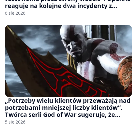
reaguje na kolejne dwa incydenty z
udziałem autorskich modeli
6 sie 2026
„Potrzeby wielu klientów przeważają nad
potrzebami mniejszej liczby klientów”.
Twórca serii God of War sugeruje, że
rozumie, dlaczego Sony rezygnuje z gier
5 sie 2026
na płytach