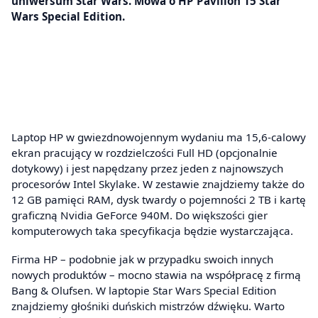
uniwersum Star Wars. Mowa o HP Pavilion 15 Star
Wars Special Edition.
Laptop HP w gwiezdnowojennym wydaniu ma 15,6-calowy
ekran pracujący w rozdzielczości Full HD (opcjonalnie
dotykowy) i jest napędzany przez jeden z najnowszych
procesorów Intel Skylake. W zestawie znajdziemy także do
12 GB pamięci RAM, dysk twardy o pojemności 2 TB i kartę
graficzną Nvidia GeForce 940M. Do większości gier
komputerowych taka specyfikacja będzie wystarczająca.
Firma HP – podobnie jak w przypadku swoich innych
nowych produktów – mocno stawia na współpracę z firmą
Bang & Olufsen. W laptopie Star Wars Special Edition
znajdziemy głośniki duńskich mistrzów dźwięku. Warto