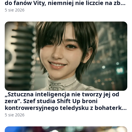
do fanów Vity, niemniej nie liczcie na zbyt
wiele [FELIETON]
5 sie 2026
„Sztuczna inteligencja nie tworzy jej od
zera”. Szef studia Shift Up broni
kontrowersyjnego teledysku z bohaterką
Stellar Blade: Blood Rain
5 sie 2026