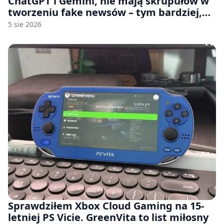
ChatGPT i Gemini, nie mają skrupułów w
tworzeniu fake newsów – tym bardziej,
jeśli rozmawiasz z nimi po polsku
5 sie 2026
Sprawdziłem Xbox Cloud Gaming na 15-
letniej PS Vicie. GreenVita to list miłosny