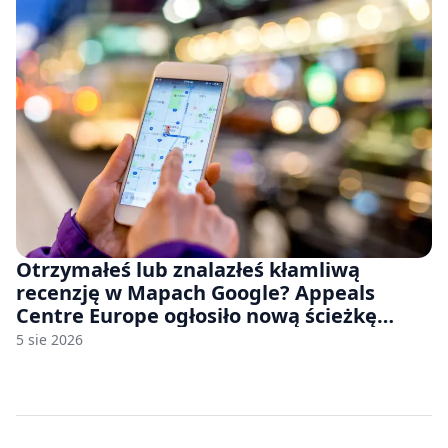
Otrzymałeś lub znalazłeś kłamliwą
recenzję w Mapach Google? Appeals
Centre Europe ogłosiło nową ścieżkę
odwoławczą dla firm i konsumentów
5 sie 2026