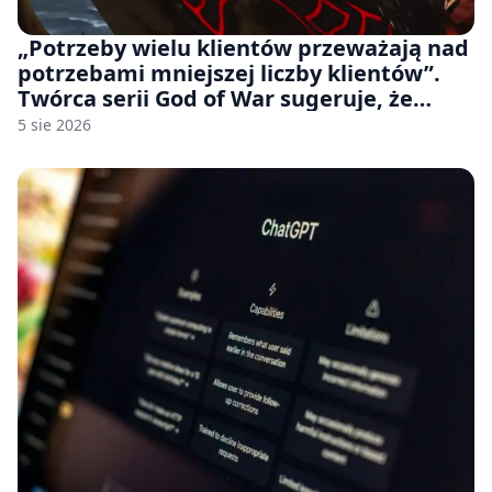
„Potrzeby wielu klientów przeważają nad
potrzebami mniejszej liczby klientów”.
Twórca serii God of War sugeruje, że
rozumie, dlaczego Sony rezygnuje z gier
5 sie 2026
na płytach