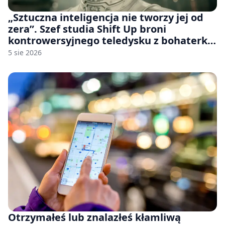
„Sztuczna inteligencja nie tworzy jej od
zera”. Szef studia Shift Up broni
kontrowersyjnego teledysku z bohaterką
Stellar Blade: Blood Rain
5 sie 2026
Otrzymałeś lub znalazłeś kłamliwą