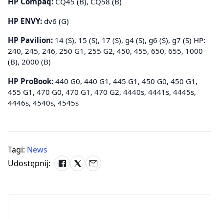
HP Compaq:
CQ45 (B), CQ58 (B)
HP ENVY:
dv6 (G)
HP Pavilion:
14 (S), 15 (S), 17 (S), g4 (S), g6 (S), g7 (S) HP:
240, 245, 246, 250 G1, 255 G2, 450, 455, 650, 655, 1000
(B), 2000 (B)
HP ProBook:
440 G0, 440 G1, 445 G1, 450 G0, 450 G1,
455 G1, 470 G0, 470 G1, 470 G2, 4440s, 4441s, 4445s,
4446s, 4540s, 4545s
Tagi:
News
Udostępnij: