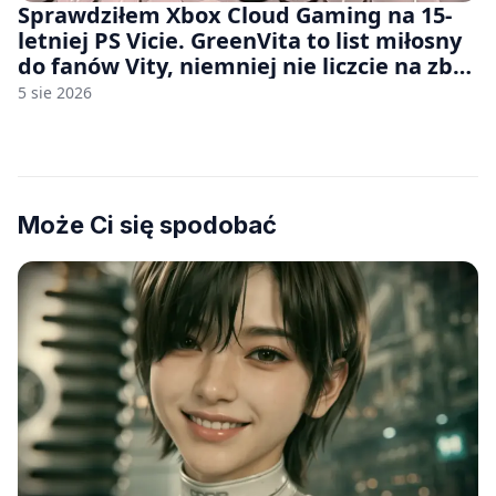
Sprawdziłem Xbox Cloud Gaming na 15-
letniej PS Vicie. GreenVita to list miłosny
do fanów Vity, niemniej nie liczcie na zbyt
wiele [FELIETON]
5 sie 2026
Może Ci się spodobać