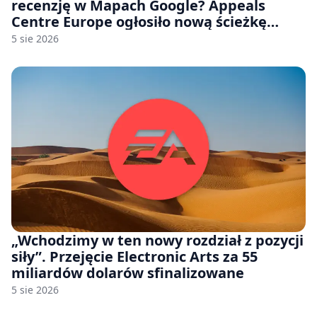
recenzję w Mapach Google? Appeals
Centre Europe ogłosiło nową ścieżkę
odwoławczą dla firm i konsumentów
5 sie 2026
„Wchodzimy w ten nowy rozdział z pozycji
siły”. Przejęcie Electronic Arts za 55
miliardów dolarów sfinalizowane
5 sie 2026