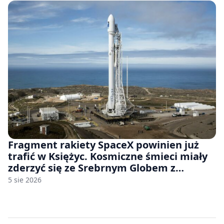
Fragment rakiety SpaceX powinien już
trafić w Księżyc. Kosmiczne śmieci miały
zderzyć się ze Srebrnym Globem z
prędkością 8690 km/h
5 sie 2026