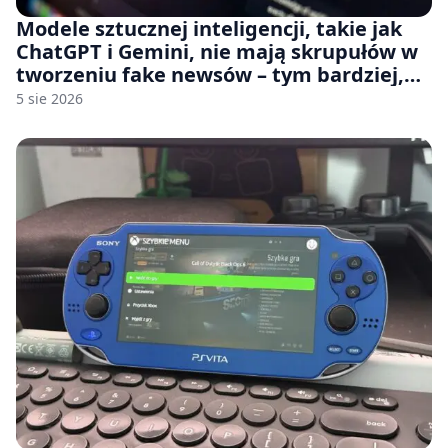
Modele sztucznej inteligencji, takie jak
ChatGPT i Gemini, nie mają skrupułów w
tworzeniu fake newsów – tym bardziej,
jeśli rozmawiasz z nimi po polsku
5 sie 2026