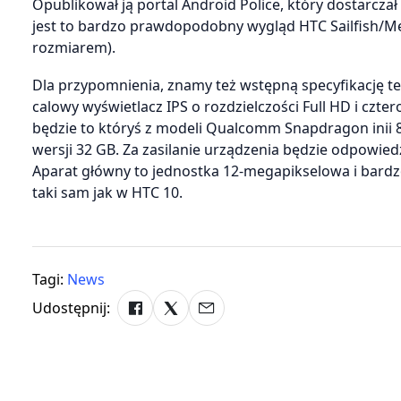
Opublikował ją portal Android Police, który dostarcz
jest to bardzo prawdopodobny wygląd HTC Sailfish/Merl
rozmiarem).
Dla przypomnienia, znamy też wstępną specyfikację t
calowy wyświetlacz IPS o rozdzielczości Full HD i cz
będzie to któryś z modeli Qualcomm Snapdragon ini
wersji 32 GB. Za zasilanie urządzenia będzie odpowie
Aparat główny to jednostka 12-megapikselowa i bardzo
taki sam jak w HTC 10.
Tagi:
News
Udostępnij: