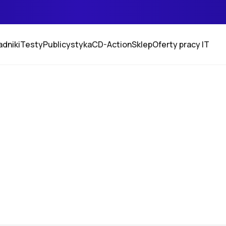
adniki
Testy
Publicystyka
CD-Action
Sklep
Oferty pracy IT