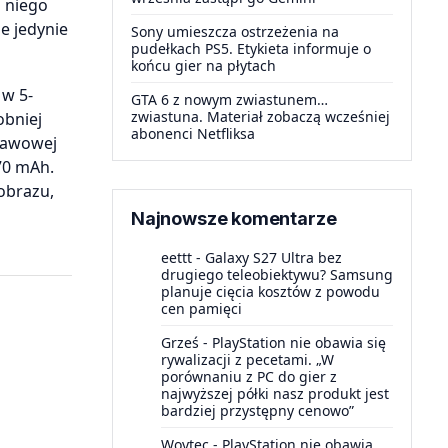
g niego
e jedynie
Sony umieszcza ostrzeżenia na
pudełkach PS5. Etykieta informuje o
końcu gier na płytach
 w 5-
GTA 6 z nowym zwiastunem…
zwiastuna. Materiał zobaczą wcześniej
obniej
abonenci Netfliksa
tawowej
70 mAh.
obrazu,
Najnowsze komentarze
eettt
-
Galaxy S27 Ultra bez
drugiego teleobiektywu? Samsung
planuje cięcia kosztów z powodu
cen pamięci
Grześ
-
PlayStation nie obawia się
rywalizacji z pecetami. „W
porównaniu z PC do gier z
najwyższej półki nasz produkt jest
bardziej przystępny cenowo”
Woytec
-
PlayStation nie obawia