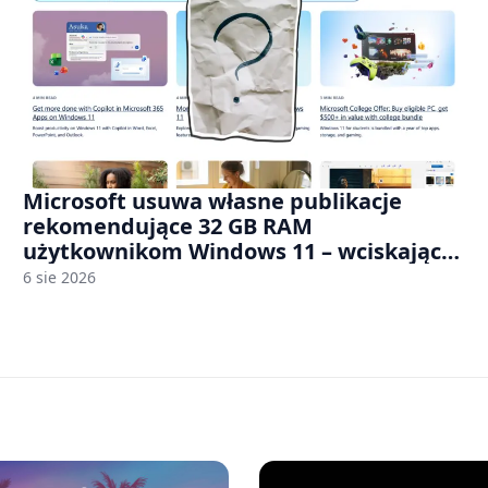
Microsoft usuwa własne publikacje
rekomendujące 32 GB RAM
użytkownikom Windows 11 – wciskając
nam przy tym komputery z 8 GB RAM po
6 sie 2026
zawyżonych cenach