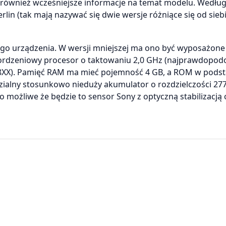
ał również wcześniejsze informacje na temat modelu. Wedłu
in (tak mają nazywać się dwie wersje różniące się od siebi
ego urządzenia. W wersji mniejszej ma ono być wyposażone
terordzeniowy procesor o taktowaniu 2,0 GHz (najprawdopod
i 8XX). Pamięć RAM ma mieć pojemność 4 GB, a ROM w pods
dzialny stosunkowo nieduży akumulator o rozdzielczości 27
 możliwe że będzie to sensor Sony z optyczną stabilizacją 