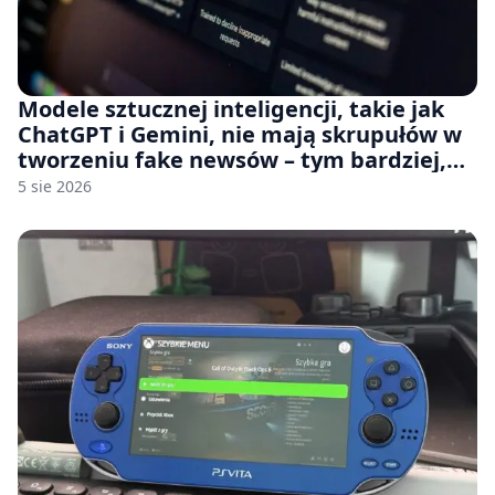
Modele sztucznej inteligencji, takie jak
ChatGPT i Gemini, nie mają skrupułów w
tworzeniu fake newsów – tym bardziej,
jeśli rozmawiasz z nimi po polsku
5 sie 2026