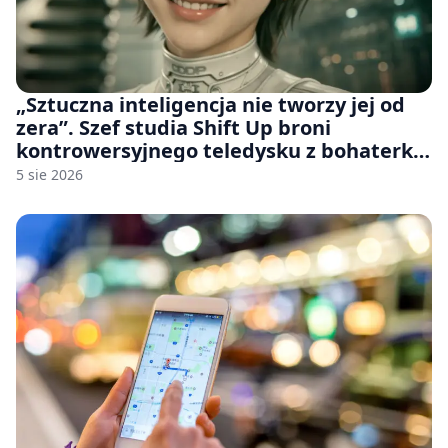
„Sztuczna inteligencja nie tworzy jej od
zera”. Szef studia Shift Up broni
kontrowersyjnego teledysku z bohaterką
Stellar Blade: Blood Rain
5 sie 2026