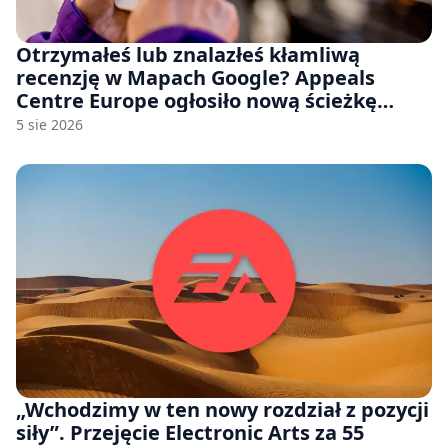
Otrzymałeś lub znalazłeś kłamliwą
recenzję w Mapach Google? Appeals
Centre Europe ogłosiło nową ścieżkę
odwoławczą dla firm i konsumentów
5 sie 2026
„Wchodzimy w ten nowy rozdział z pozycji
siły”. Przejęcie Electronic Arts za 55