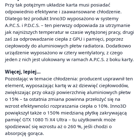
Przy tak potężnym układzie karta musi posiadać
odpowiednio efektywne i zaawansowane chłodzenie.
Dlatego też produkt Inno3D wyposażono w systemy
A.P.C.S. i P.D.C.S. – ten pierwszy odpowiada za utrzymanie
jak najniższych temperatur w czasie wytężonej pracy, drugi
zaś za odprowadzanie ciepła z GPU i pamięci, poprzez
ciepłowody do aluminiowych płetw radiatora. Dodatkowo
urządzenie wyposażono w cztery wentylatory, z czego
jeden z nich jest ulokowany w ramach A.P.C.S. z boku karty.
Więcej, lepiej…
Pozostając w temacie chłodzenia: producent usprawnił ten
element, wyposażając kartę w aż dziewięć ciepłowodów,
zwiększając przy okazji powierzchnię aluminiowych płetw
o 15% – ta ostatnia zmiana powinna przełożyć się na
wzrost efektywności rozpraszania ciepła o 10%. Inno3D
powiększył także o 150% miedzianą płytkę zakrywającą
pamięć GTX 1080 Ti X4 Ultra – tu użytkownik może
spodziewać się wzrostu aż o 260 %, jeśli chodzi o
absorpcję gorąca.