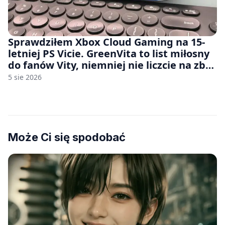
Sprawdziłem Xbox Cloud Gaming na 15-
letniej PS Vicie. GreenVita to list miłosny
do fanów Vity, niemniej nie liczcie na zbyt
wiele [FELIETON]
5 sie 2026
Może Ci się spodobać