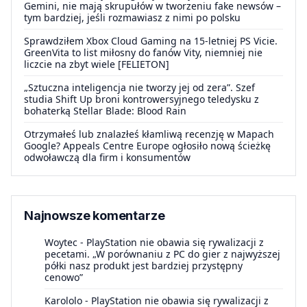
Gemini, nie mają skrupułów w tworzeniu fake newsów –
tym bardziej, jeśli rozmawiasz z nimi po polsku
Sprawdziłem Xbox Cloud Gaming na 15-letniej PS Vicie.
GreenVita to list miłosny do fanów Vity, niemniej nie
liczcie na zbyt wiele [FELIETON]
„Sztuczna inteligencja nie tworzy jej od zera”. Szef
studia Shift Up broni kontrowersyjnego teledysku z
bohaterką Stellar Blade: Blood Rain
Otrzymałeś lub znalazłeś kłamliwą recenzję w Mapach
Google? Appeals Centre Europe ogłosiło nową ścieżkę
odwoławczą dla firm i konsumentów
Najnowsze komentarze
Woytec
-
PlayStation nie obawia się rywalizacji z
pecetami. „W porównaniu z PC do gier z najwyższej
półki nasz produkt jest bardziej przystępny
cenowo”
Karololo
-
PlayStation nie obawia się rywalizacji z