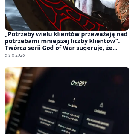
„Potrzeby wielu klientów przeważają nad
potrzebami mniejszej liczby klientów”.
Twórca serii God of War sugeruje, że
rozumie, dlaczego Sony rezygnuje z gier
5 sie 2026
na płytach