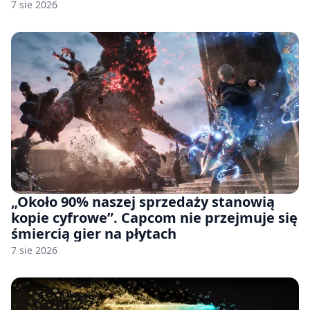
handlowej”. OpenAI żąda odrzucenia
7 sie 2026
pozwu
„Około 90% naszej sprzedaży stanowią
kopie cyfrowe”. Capcom nie przejmuje się
śmiercią gier na płytach
7 sie 2026