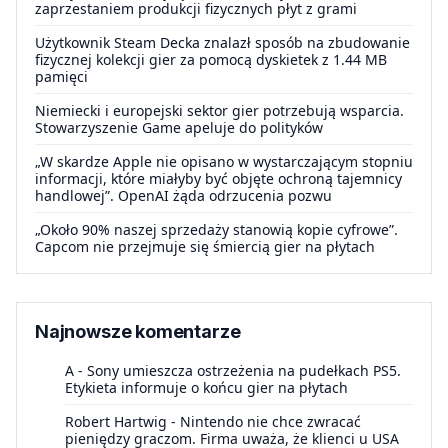
zaprzestaniem produkcji fizycznych płyt z grami
Użytkownik Steam Decka znalazł sposób na zbudowanie
fizycznej kolekcji gier za pomocą dyskietek z 1.44 MB
pamięci
Niemiecki i europejski sektor gier potrzebują wsparcia.
Stowarzyszenie Game apeluje do polityków
„W skardze Apple nie opisano w wystarczającym stopniu
informacji, które miałyby być objęte ochroną tajemnicy
handlowej”. OpenAI żąda odrzucenia pozwu
„Około 90% naszej sprzedaży stanowią kopie cyfrowe”.
Capcom nie przejmuje się śmiercią gier na płytach
Najnowsze komentarze
A
-
Sony umieszcza ostrzeżenia na pudełkach PS5.
Etykieta informuje o końcu gier na płytach
Robert Hartwig
-
Nintendo nie chce zwracać
pieniędzy graczom. Firma uważa, że klienci u USA