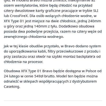
tyłu. W modelu Bravo można zmieścić maksymalnie aż
osiem wentylatorów, które będą chłodzić na przykład
cztery dwuslotowe karty graficzne pracujące w trybie SLI
lub CrossFireX. Dla osób wolących chłodzenie wodne, w
XFX Type 01 jest miejsce na dwie chłodnice, jedną 240mm
u góry oraz jedną 140mm z tyłu. Dodatkowo obudowa
posiada dwa podwójne przejścia, razem na cztery węże od
zewnętrznego chłodzenia wodnego.
Jak w tej klasie obudów przystało, w Bravo dodano system
do uporządkowania kabli, filtry przeciwkurzowe z przodu i
przy zasilaczu oraz otwór na szybki montaż backplate’a od
chłodzenia na procesor.
Obudowa XFX Type 01 Bravo będzie dostępna w Polsce od
24 lutego w cenie 549zł brutto. Model ten będzie można
odnaleźć w sklepach współpracujących z dystrybutorem
Caseking.