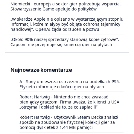
Niemiecki i europejski sektor gier potrzebują wsparcia.
Stowarzyszenie Game apeluje do polityków
„W skardze Apple nie opisano w wystarczającym stopniu
informacji, które miałyby być objęte ochroną tajemnicy
handlowej”. OpenAI żąda odrzucenia pozwu
„Około 90% naszej sprzedaży stanowią kopie cyfrowe”.
Capcom nie przejmuje się śmiercią gier na płytach
Najnowsze komentarze
A
-
Sony umieszcza ostrzeżenia na pudełkach PS5.
Etykieta informuje o końcu gier na płytach
Robert Hartwig
-
Nintendo nie chce zwracać
pieniędzy graczom. Firma uważa, że klienci u USA
„otrzymali dokładnie to, za co zapłacili”
Robert Hartwig
-
Użytkownik Steam Decka znalazł
sposób na zbudowanie fizycznej kolekcji gier za
pomocą dyskietek z 1.44 MB pamięci