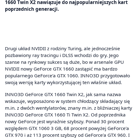
1660 Twin X2 nawiązuje do najpopularniejszych kart
poprzednich generacji.
Drugi układ NVIDII z rodziny Turing, ale jednocześnie
pozbawiony ray tracingu i DLSS wchodzi do gry. Jego
szanse na rynkowy sukces są duże, bo w arsenale GPU
NVIDII nowy GeForce GTX 1660 zastąpić ma bardzo
popularnego GeForce’a GTX 1060. INNO3D przygotowało
swoją wersję karty wykorzystującej ten właśnie układ.
INNO3D GeForce GTX 1660 Twin X2, jak sama nazwa
wskazuje, wyposażono w system chłodzący składający się
m.in. z dwóch wentylatorów, znany m.in. z bliźniaczej karty
INNO3D GeForce GTX 1660 Ti Twin X2. Od poprzednika
nowy GeForce jest wyraźnie szybszy. Ponad 30 procent
względem GTX 1060 3 GB, 68 procent powyżej GeForce’a
GTX 970 i aż 113 procent szybszy od GeForce’a GTX 960. I