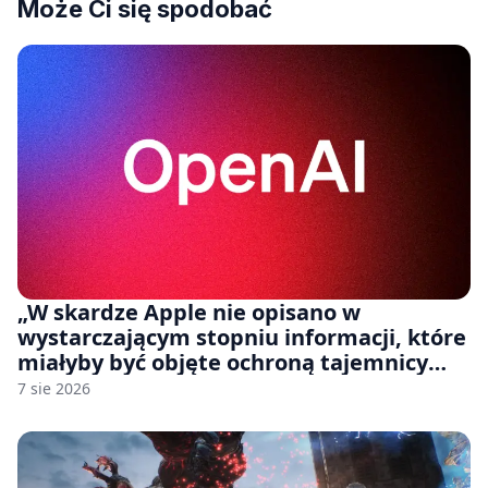
Może Ci się spodobać
„W skardze Apple nie opisano w
wystarczającym stopniu informacji, które
miałyby być objęte ochroną tajemnicy
handlowej”. OpenAI żąda odrzucenia
7 sie 2026
pozwu