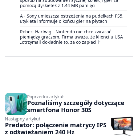
sposób na zbudowanie fizycznej kolekcji gier za
pomocą dyskietek z 1.44 MB pamięci
A
-
Sony umieszcza ostrzeżenia na pudełkach PS5.
Etykieta informuje o końcu gier na płytach
Robert Hartwig
-
Nintendo nie chce zwracać
pieniędzy graczom. Firma uważa, że klienci u USA
„otrzymali dokładnie to, za co zapłacili”
Poprzedni artykuł
Poznaliśmy szczegóły dotyczące
smartfona Honor 30S
Następny artykuł
Predator: połączenie matrycy IPS
z odświeżaniem 240 Hz