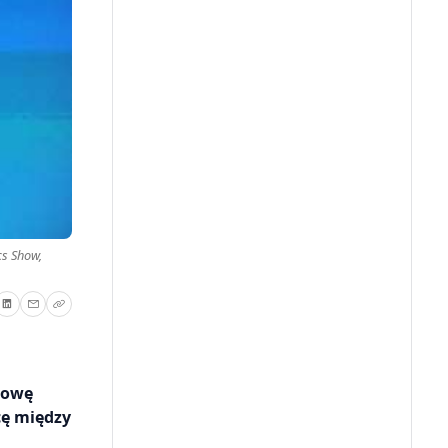
cs Show,
dowę
cę między