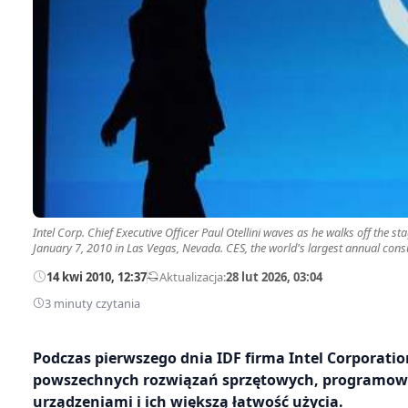
Intel Corp. Chief Executive Officer Paul Otellini waves as he walks off the 
January 7, 2010 in Las Vegas, Nevada. CES, the world's largest annual co
14 kwi 2010, 12:37
—
Aktualizacja:
28 lut 2026, 03:04
3 minuty czytania
Podczas pierwszego dnia IDF firma Intel Corporat
powszechnych rozwiązań sprzętowych, programowy
urządzeniami i ich większą łatwość użycia.