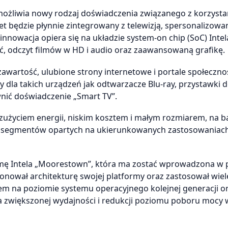
umożliwia nowy rodzaj doświadczenia związanego z korzyst
ernet będzie płynnie zintegrowany z telewizją, spersonalizowa
nnowacja opiera się na układzie system-on chip (SoC) Intel
ć, odczyt filmów w HD i audio oraz zaawansowaną grafikę.
zawartość, ulubione strony internetowe i portale społeczn
 dla takich urządzeń jak odtwarzacze Blu-ray, przystawki 
wnić doświadczenie „Smart TV”.
zużyciem energii, niskim kosztem i małym rozmiarem, na b
h segmentów opartych na ukierunkowanych zastosowaniach
rmę Intela „Moorestown”, która ma zostać wprowadzona w 
jonował architekturę swojej platformy oraz zastosował wiel
niem na poziomie systemu operacyjnego kolejnej generacji o
a zwiększonej wydajności i redukcji poziomu poboru mocy w