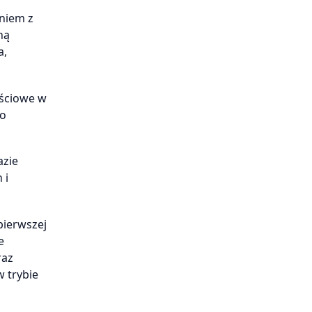
aniem z
ną
a,
ościowe w
do
azie
 i
pierwszej
e
raz
 trybie