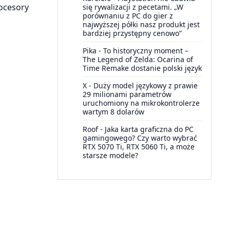
rocesory
się rywalizacji z pecetami. „W
porównaniu z PC do gier z
najwyższej półki nasz produkt jest
bardziej przystępny cenowo”
Pika
-
To historyczny moment –
The Legend of Zelda: Ocarina of
Time Remake dostanie polski język
X
-
Duży model językowy z prawie
29 milionami parametrów
uruchomiony na mikrokontrolerze
wartym 8 dolarów
Roof
-
Jaka karta graficzna do PC
gamingowego? Czy warto wybrać
RTX 5070 Ti, RTX 5060 Ti, a może
starsze modele?