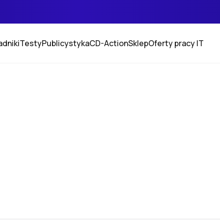
adniki
Testy
Publicystyka
CD-Action
Sklep
Oferty pracy IT