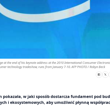
stage at the end of his keynote address at the 2010 International Consumer Electroni
nsumer technology tradeshow, runs from January 7-10. AFP PHOTO / Robyn Beck
ion pokazała, w jaki sposób dostarcza fundament pod bu
ch i ekosystemowych, aby umożliwić płynną współpra