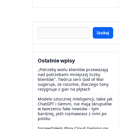
Szukaj
Ostatnie wpisy
„Potrzeby wielu klientów przeważają
nad potrzebami mniejszej liczby
klientów”. Twórca serii God of War
sugeruje, że rozumie, dlaczego Sony
rezygnuje z gier na płytach
Modele sztucznej inteligencji, takie jak
ChatGPT i Gemini, nie mają skrupułów
w tworzeniu fake newsów – tym
bardziej, jeśli rozmawiasz z nimi po
polsku
Sprawdziłem Xbox Cloud Gaming na