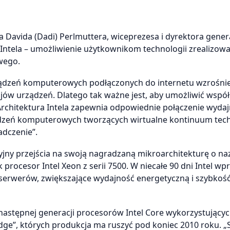
 Davida (Dadi) Perlmuttera, wiceprezesa i dyrektora gene
ę Intela – umożliwienie użytkownikom technologii zrealizow
wego.
urządzeń komputerowych podłączonych do internetu wzrośni
zajów urządzeń. Dlatego tak ważne jest, aby umożliwić wspó
Architektura Intela zapewnia odpowiednie połączenie wydajn
ądzeń komputerowych tworzących wirtualne kontinuum tec
dczenie”.
cyjny przejścia na swoją nagradzaną mikroarchitekturę o na
ocesor Intel Xeon z serii 7500. W niecałe 90 dni Intel wp
serwerów, zwiększające wydajność energetyczną i szybkoś
następnej generacji procesorów Intel Core wykorzystujący
dge”, których produkcja ma ruszyć pod koniec 2010 roku. 