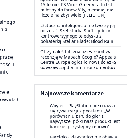
15-letniej PS Vicie. GreenVita to list
miłosny do fanów Vity, niemniej nie
liczcie na zbyt wiele [FELIETON]
ralnego
„Sztuczna inteligencja nie tworzy jej
ania
od zera”. Szef studia Shift Up broni
kontrowersyjnego teledysku z
bohaterką Stellar Blade: Blood Rain
e o
Otrzymałeś lub znalazłeś kłamliwą
łpracę
recenzję w Mapach Google? Appeals
Centre Europe ogłosiło nową ścieżkę
ości i
odwoławczą dla firm i konsumentów
hnik
zwie
Najnowsze komentarze
rowadził
Woytec
-
PlayStation nie obawia
ć
się rywalizacji z pecetami. „W
porównaniu z PC do gier z
najwyższej półki nasz produkt jest
bardziej przystępny cenowo”
ch
„Sandy
Karololo
-
PlayStation nie obawia