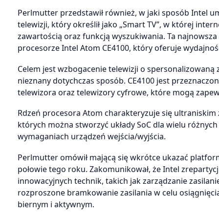
Perlmutter przedstawił również, w jaki sposób Intel 
telewizji, który określił jako „Smart TV”, w której int
zawartością oraz funkcją wyszukiwania. Ta najnowsza i
procesorze Intel Atom CE4100, który oferuje wydajnoś
Celem jest wzbogacenie telewizji o spersonalizowaną 
nieznany dotychczas sposób. CE4100 jest przeznaczony
telewizora oraz telewizory cyfrowe, które mogą zape
Rdzeń procesora Atom charakteryzuje się ultraniskim 
których można stworzyć układy SoC dla wielu różnyc
wymaganiach urządzeń wejścia/wyjścia.
Perlmutter omówił mającą się wkrótce ukazać platfo
połowie tego roku. Zakomunikował, że Intel zrepartyc
innowacyjnych technik, takich jak zarządzanie zasila
rozproszone bramkowanie zasilania w celu osiągnięci
biernym i aktywnym.