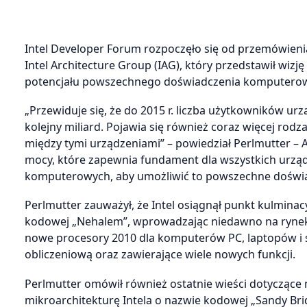
Intel Developer Forum rozpoczęło się od przemówienia
Intel Architecture Group (IAG), który przedstawił wizj
potencjału powszechnego doświadczenia komputero
„Przewiduje się, że do 2015 r. liczba użytkowników 
kolejny miliard. Pojawia się również coraz więcej rod
między tymi urządzeniami” – powiedział Perlmutter – 
mocy, które zapewnia fundament dla wszystkich urz
komputerowych, aby umożliwić to powszechne doświa
Perlmutter zauważył, że Intel osiągnął punkt kulmina
kodowej „Nehalem”, wprowadzając niedawno na rynek pr
nowe procesory 2010 dla komputerów PC, laptopów i 
obliczeniową oraz zawierające wiele nowych funkcji.
Perlmutter omówił również ostatnie wieści dotyczące 
mikroarchitekturę Intela o nazwie kodowej „Sandy Bri