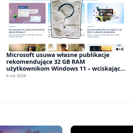
Microsoft usuwa własne publikacje
rekomendujące 32 GB RAM
użytkownikom Windows 11 – wciskając
nam przy tym komputery z 8 GB RAM po
6 sie 2026
zawyżonych cenach