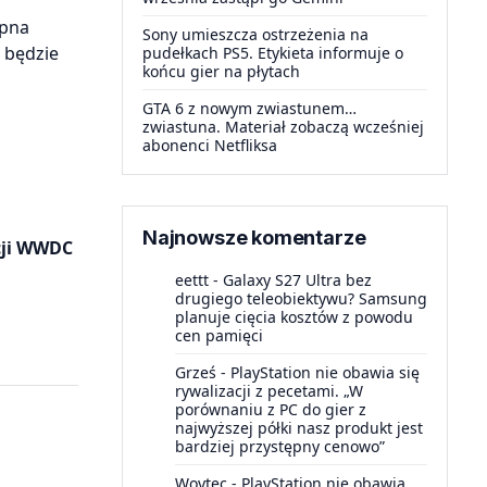
ępna
Sony umieszcza ostrzeżenia na
 będzie
pudełkach PS5. Etykieta informuje o
końcu gier na płytach
GTA 6 z nowym zwiastunem…
zwiastuna. Materiał zobaczą wcześniej
abonenci Netfliksa
Najnowsze komentarze
cji WWDC
eettt
-
Galaxy S27 Ultra bez
drugiego teleobiektywu? Samsung
planuje cięcia kosztów z powodu
cen pamięci
Grześ
-
PlayStation nie obawia się
rywalizacji z pecetami. „W
porównaniu z PC do gier z
najwyższej półki nasz produkt jest
bardziej przystępny cenowo”
Woytec
-
PlayStation nie obawia