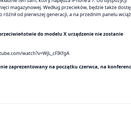
kładnie ten sam, który napędza iPhone’a 7. Do dyspozycji
mięci magazynowej. Według przecieków, będzie także dost
 różnił od pierwszej generacji, a na przednim panelu wciąż
rzeciwieństwie do modelu X urządzenie nie zostanie
tube.com/watch?v=WjL_cFIKfgA
tanie zaprezentowany na początku czerwca, na konferen