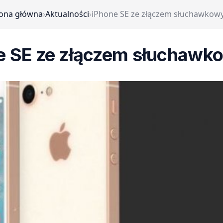
rona główna
›
Aktualności
›
iPhone SE ze złączem słuchawkow
e SE ze złączem słuchaw