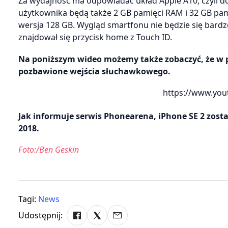
Za wydajność ma odpowiadać układ Apple A10, czyli do
użytkownika będą także 2 GB pamięci RAM i 32 GB pa
wersja 128 GB. Wygląd smartfonu nie będzie się bardzo
znajdował się przycisk home z Touch ID.
Na poniższym wideo możemy także zobaczyć, że w p
pozbawione wejścia słuchawkowego.
https://www.you
Jak informuje serwis Phonearena, iPhone SE 2 zos
2018.
Foto:/Ben Geskin
Tagi:
News
Udostępnij: