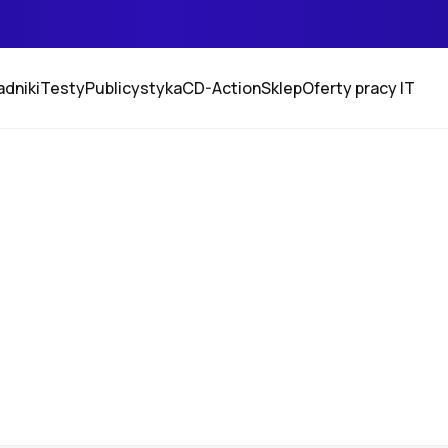
adniki
Testy
Publicystyka
CD-Action
Sklep
Oferty pracy IT