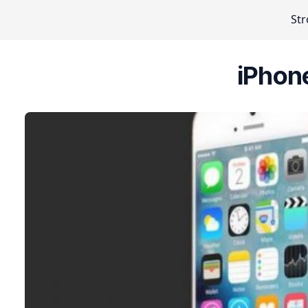
St
iPhon