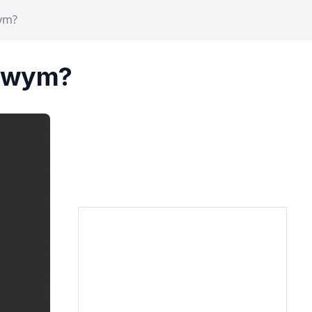
ym?
kowym?