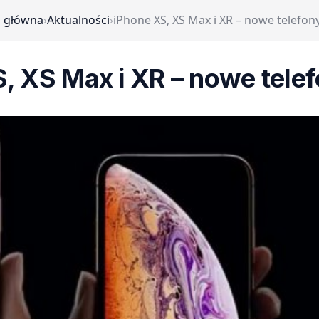
a główna
›
Aktualności
›
iPhone XS, XS Max i XR – nowe telefon
, XS Max i XR – nowe tele