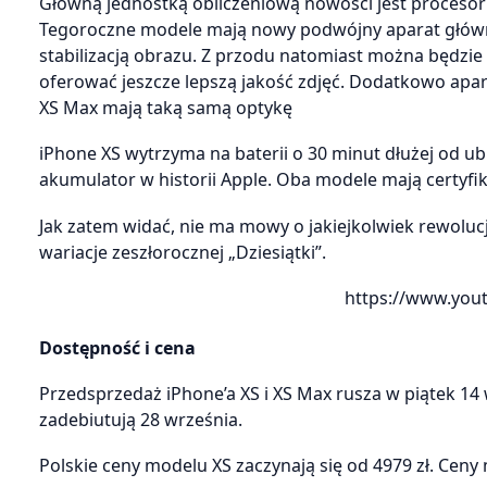
Główną jednostką obliczeniową nowości jest procesor
Tegoroczne modele mają nowy podwójny aparat główny:
stabilizacją obrazu. Z przodu natomiast można będzie 
oferować jeszcze lepszą jakość zdjęć. Dodatkowo apara
XS Max mają taką samą optykę
iPhone XS wytrzyma na baterii o 30 minut dłużej od u
akumulator w historii Apple. Oba modele mają certyfik
Jak zatem widać, nie ma mowy o jakiejkolwiek rewoluc
wariacje zeszłorocznej „Dziesiątki”.
https://www.you
Dostępność i cena
Przedsprzedaż iPhone’a XS i XS Max rusza w piątek 14 
zadebiutują 28 września.
Polskie ceny modelu XS zaczynają się od 4979 zł. Ceny