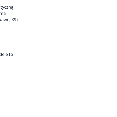
ptyczną
 ma
kawe, XS i
dele to