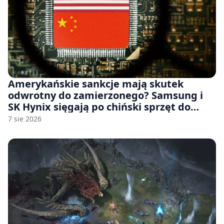
Amerykańskie sankcje mają skutek
odwrotny do zamierzonego? Samsung i
SK Hynix sięgają po chiński sprzęt do
fabryk chipów
7 sie 2026