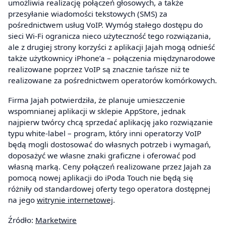
umożliwia realizację połączeń głosowych, a także
przesyłanie wiadomości tekstowych (SMS) za
pośrednictwem usług VoIP. Wymóg stałego dostępu do
sieci Wi-Fi ogranicza nieco użyteczność tego rozwiązania,
ale z drugiej strony korzyści z aplikacji Jajah mogą odnieść
także użytkownicy iPhone’a – połączenia międzynarodowe
realizowane poprzez VoIP są znacznie tańsze niż te
realizowane za pośrednictwem operatorów komórkowych.
Firma Jajah potwierdziła, że planuje umieszczenie
wspomnianej aplikacji w sklepie AppStore, jednak
najpierw twórcy chcą sprzedać aplikację jako rozwiązanie
typu white-label – program, który inni operatorzy VoIP
będą mogli dostosować do własnych potrzeb i wymagań,
doposażyć we własne znaki graficzne i oferować pod
własną marką. Ceny połączeń realizowane przez Jajah za
pomocą nowej aplikacji do iPoda Touch nie będą się
różniły od standardowej oferty tego operatora dostępnej
na jego
witrynie internetowej
.
Źródło:
Marketwire