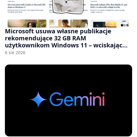
Microsoft usuwa własne publikacje
rekomendujące 32 GB RAM
użytkownikom Windows 11 – wciskając
nam przy tym komputery z 8 GB RAM po
6 sie 2026
zawyżonych cenach