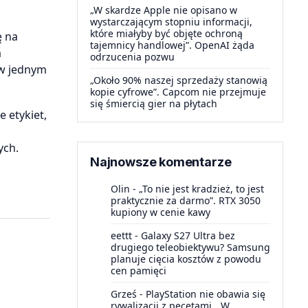
„W skardze Apple nie opisano w
wystarczającym stopniu informacji,
które miałyby być objęte ochroną
ę na
tajemnicy handlowej”. OpenAI żąda
a
odrzucenia pozwu
 w jednym
„Około 90% naszej sprzedaży stanowią
kopie cyfrowe”. Capcom nie przejmuje
się śmiercią gier na płytach
 etykiet,
ych.
Najnowsze komentarze
Olin
-
„To nie jest kradzież, to jest
praktycznie za darmo”. RTX 3050
kupiony w cenie kawy
eettt
-
Galaxy S27 Ultra bez
drugiego teleobiektywu? Samsung
planuje cięcia kosztów z powodu
cen pamięci
Grześ
-
PlayStation nie obawia się
rywalizacji z pecetami. „W