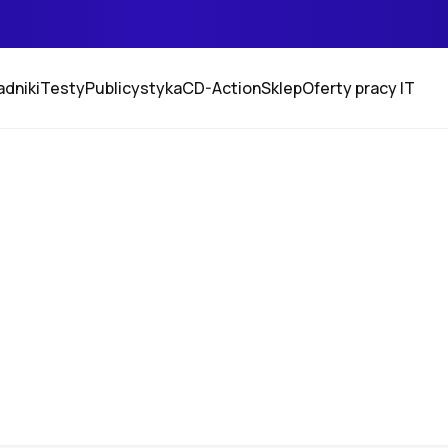
adniki
Testy
Publicystyka
CD-Action
Sklep
Oferty pracy IT