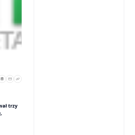
ał trzy
e
,