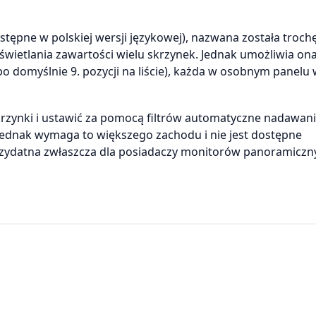
tępne w polskiej wersji językowej), nazwana została troch
wietlania zawartości wielu skrzynek. Jednak umożliwia on
o domyślnie 9. pozycji na liście), każda w osobnym panelu
zynki i ustawić za pomocą filtrów automatyczne nadawanie
ednak wymaga to większego zachodu i nie jest dostępne
rzydatna zwłaszcza dla posiadaczy monitorów panoramiczn