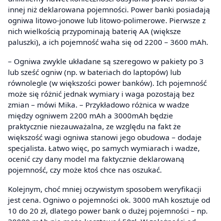
innej niż deklarowana pojemności. Power banki posiadają
ogniwa litowo-jonowe lub litowo-polimerowe. Pierwsze z
nich wielkością przypominają baterię AA (większe
paluszki), a ich pojemność waha się od 2200 – 3600 mAh.
– Ogniwa zwykle układane są szeregowo w pakiety po 3
lub sześć ogniw (np. w bateriach do laptopów) lub
równolegle (w większości power banków). Ich pojemność
może się różnić jednak wymiary i waga pozostają bez
zmian – mówi Mika. – Przykładowo różnica w wadze
między ogniwem 2200 mAh a 3000mAh będzie
praktycznie niezauważalna, ze względu na fakt że
większość wagi ogniwa stanowi jego obudowa – dodaje
specjalista. Łatwo więc, po samych wymiarach i wadze,
ocenić czy dany model ma faktycznie deklarowaną
pojemność, czy może ktoś chce nas oszukać.
Kolejnym, choć mniej oczywistym sposobem weryfikacji
jest cena. Ogniwo o pojemności ok. 3000 mAh kosztuje od
10 do 20 zł, dlatego power bank o dużej pojemności – np.