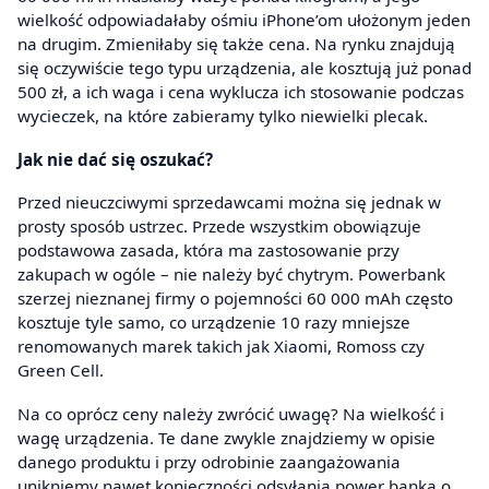
wielkość odpowiadałaby ośmiu iPhone’om ułożonym jeden
na drugim. Zmieniłaby się także cena. Na rynku znajdują
się oczywiście tego typu urządzenia, ale kosztują już ponad
500 zł, a ich waga i cena wyklucza ich stosowanie podczas
wycieczek, na które zabieramy tylko niewielki plecak.
Jak nie dać się oszukać?
Przed nieuczciwymi sprzedawcami można się jednak w
prosty sposób ustrzec. Przede wszystkim obowiązuje
podstawowa zasada, która ma zastosowanie przy
zakupach w ogóle – nie należy być chytrym. Powerbank
szerzej nieznanej firmy o pojemności 60 000 mAh często
kosztuje tyle samo, co urządzenie 10 razy mniejsze
renomowanych marek takich jak Xiaomi, Romoss czy
Green Cell.
Na co oprócz ceny należy zwrócić uwagę? Na wielkość i
wagę urządzenia. Te dane zwykle znajdziemy w opisie
danego produktu i przy odrobinie zaangażowania
unikniemy nawet konieczności odsyłania power banka o