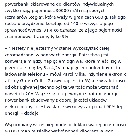
powerbanki skierowane do klientów indywidualnych
zwykle mają pojemność 30000 mAh i są sporych
rozmiarów „cegłą”, która waży w granicach 600 g. Takiego
rodzaju urządzenie kosztuje od 140 zł wzwyż, a jego
sprawność wynosi 91% co oznacza, że z jego pojemności
znamionowej tracimy tylko 9%.
– Niestety nie jesteśmy w stanie wykorzystać całej
zgromadzonej w ogniwach energii. Potrzebna jest
konwersja między napięciem ogniwa, które mieści się w
przedziale między 3 a 4,2V a napięciem potrzebnym do
ładowania telefonu – mówi Karol Mika, inżynier elektronik
z firmy Green Cell. – Zazwyczaj jest to 5V, ale w zależności
od obsługiwanej technologi ta wartość może wzrosnąć
nawet do 20V. Wiąże się to z pewnymi stratami energii.
Power bank zbudowany z dobrej jakości układów
elektronicznych jest w stanie wykorzystać ponad 90% tej
energii – dodaje.
Wspomniany wcześniej model o deklarowanej pojemności
60 000 mAh musiałby ważyć ponad kilogram, a jego