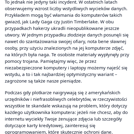
To jednak nie jedyny taki incydent. W ostatnich latach
obserwujemy wzrost liczby wstydliwych wycieków danych.
Przykładem mogą być włamania do komputerów takich
gwiazd, jak Lady Gaga czy Justin Timberlake. W obu
przypadkach hakerzy ukradli nieopublikowane jeszcze
utwory. W jednym przypadku złodzieje danych posunęli się
nawet do szantażowania swojej ofiary, nota bene sławnej
osoby, przy użyciu znalezionych na jej komputerze zdjęć,
na których była naga. Te osobiste materiały wypłynęły przy
pomocy trojana. Pamiętajmy więc, że przez
niezabezpieczone komputery i laptopy możemy najeść się
wstydu, a to i tak najbardziej optymistyczny wariant –
zagrożone są także nasze pieniądze.
Podczas gdy plotkarze naigrywają się z amerykańskich
urzędników i niefrasobliwych celebrytów, w rzeczywistości
wszystkie te skandale wskazują na problem, który dotyczy
każdego użytkownika komputera: jeżeli nie chcesz, aby do
internetu wyciekły Twoje żenujące zdjęcia lub szczegóły
dotyczące karty kredytowej, zainteresuj się
oprogramowaniem, które skutecznie ochroni dane.