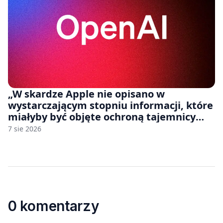
„W skardze Apple nie opisano w
wystarczającym stopniu informacji, które
miałyby być objęte ochroną tajemnicy
handlowej”. OpenAI żąda odrzucenia
7 sie 2026
pozwu
0 komentarzy