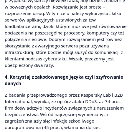
przypadku wystarczy niewielki atak, aby biznes znalazł się
w poważnych opałach. Rozwiązanie jest proste –
rozproszenie usług. W tym celu należy wykorzystać kilka
serwerów aplikacyjnych ustawionych za tzw.
loadbalancerami, dzięki którym możliwe jest równoważnie
obciążenia na poszczególne procesory, komputery czy też
połączenia sieciowe. Dobrym rozwiązaniem jest również
skorzystanie z awaryjnego serwera poza używaną
infrastrukturą, które będzie mógł służyć do komunikacji z
klientami podczas cyberataku. Wszak, przezorny jest
ubezpieczony dwa razy.
4. Korzystaj z zakodowanego języka czyli szyfrowanie
danych
Z badania przeprowadzonego przez Kaspersky Lab i B2B
International, wynika, że oprócz ataku DDoS, aż 74 proc.
firm doświadczyło incydentów związanych z naruszeniem
bezpieczeństwa. Wśród najczęściej wymienianych
zagrożeń znalazły się: infekcje szkodliwego
oprogramowania (45 proc.), włamania do sieci