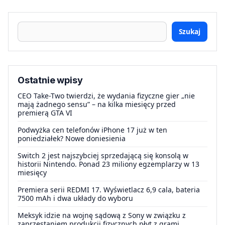
Szukaj
Ostatnie wpisy
CEO Take-Two twierdzi, że wydania fizyczne gier „nie
mają żadnego sensu” – na kilka miesięcy przed
premierą GTA VI
Podwyżka cen telefonów iPhone 17 już w ten
poniedziałek? Nowe doniesienia
Switch 2 jest najszybciej sprzedającą się konsolą w
historii Nintendo. Ponad 23 miliony egzemplarzy w 13
miesięcy
Premiera serii REDMI 17. Wyświetlacz 6,9 cala, bateria
7500 mAh i dwa układy do wyboru
Meksyk idzie na wojnę sądową z Sony w związku z
zaprzestaniem produkcji fizycznych płyt z grami