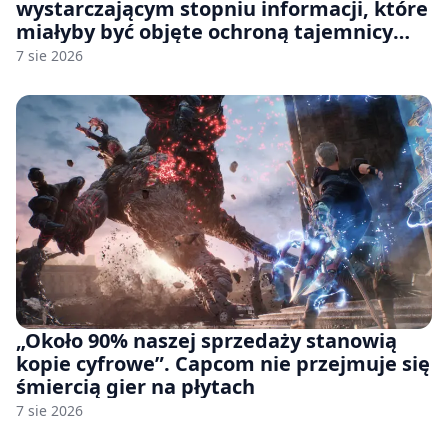
wystarczającym stopniu informacji, które
miałyby być objęte ochroną tajemnicy
handlowej”. OpenAI żąda odrzucenia
7 sie 2026
pozwu
„Około 90% naszej sprzedaży stanowią
kopie cyfrowe”. Capcom nie przejmuje się
śmiercią gier na płytach
7 sie 2026