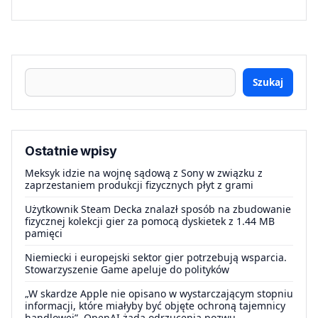
Szukaj
Ostatnie wpisy
Meksyk idzie na wojnę sądową z Sony w związku z
zaprzestaniem produkcji fizycznych płyt z grami
Użytkownik Steam Decka znalazł sposób na zbudowanie
fizycznej kolekcji gier za pomocą dyskietek z 1.44 MB
pamięci
Niemiecki i europejski sektor gier potrzebują wsparcia.
Stowarzyszenie Game apeluje do polityków
„W skardze Apple nie opisano w wystarczającym stopniu
informacji, które miałyby być objęte ochroną tajemnicy
handlowej”. OpenAI żąda odrzucenia pozwu