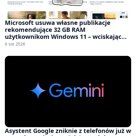
Microsoft usuwa własne publikacje
rekomendujące 32 GB RAM
użytkownikom Windows 11 – wciskając
nam przy tym komputery z 8 GB RAM po
6 sie 2026
zawyżonych cenach
Asystent Google zniknie z telefonów już w