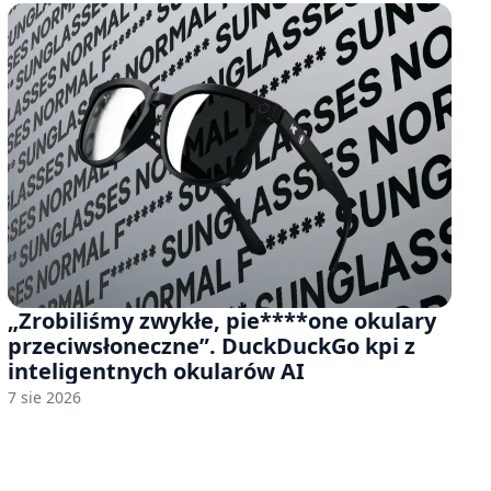
„Zrobiliśmy zwykłe, pie****one okulary
przeciwsłoneczne”. DuckDuckGo kpi z
inteligentnych okularów AI
7 sie 2026