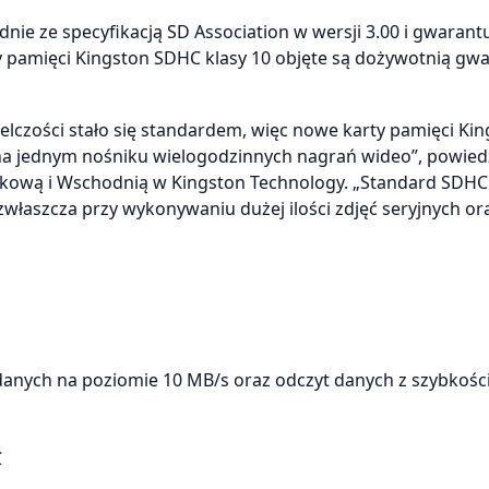
ie ze specyfikacją SD Association w wersji 3.00 i gwarant
y pamięci Kingston SDHC klasy 10 objęte są dożywotnią gw
elczości stało się standardem, więc nowe karty pamięci Ki
a jednym nośniku wielogodzinnych nagrań wideo”, powiedz
dkową i Wschodnią w Kingston Technology. „Standard SDHC 
właszcza przy wykonywaniu dużej ilości zdjęć seryjnych ora
danych na poziomie 10 MB/s oraz odczyt danych z szybkośc
C