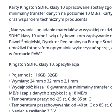
Karty Kingston SDHC klasy 10 opracowane zostały zgodn
minimalny transfer danych na poziomie 10 MB/s. Kart
oraz wsparciem technicznym producenta.
„Nagrywanie i oglądanie materiałów w wysokiej rozdzi
SDHC klasy 10 umożliwią użytkownikom zapisywanie n
Paweł Śmigielski, Dyrektor Regionalny na Europę Śro
umożliwi fotografom optymalnie wykorzystać sprzęt, z
w formacie RAW.”
Kingston SDHC klasy 10. Specyfikacja
• Pojemności: 16GB. 32GB
• Wymiary: 24 mm x 32 mm x 2,1 mm
• Wydajność: klasa 10 gwarantuje minimalny transfer 
MB/s i zapis danych z szybkością 18 MB/s
• Temperatura pracy: od -25 st. C do 85 st. C
• Temperatura przechowywania: od -40 st. C do 85 st. 
• Napięcie zasilania: 3,3 V