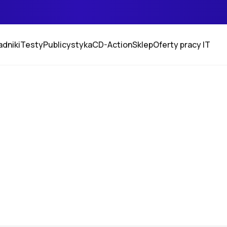
adniki
Testy
Publicystyka
CD-Action
Sklep
Oferty pracy IT