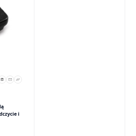
dą
czycie i