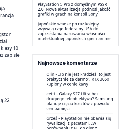
PlayStation 5 Pro z domyślnym PSSR
ują
2.0. Nowa aktualizacja podnosi jakość
grafiki w grach na konsoli Sony
arancją
Japońskie władze po raz kolejny
wzywają rząd federalny USA do
zaprzestania naruszania własności
ngston
intelektualnej japońskich gier i anime
iał
klasy 10
z zapisie
Najnowsze komentarze
Olin
-
„To nie jest kradzież, to jest
praktycznie za darmo”. RTX 3050
kupiony w cenie kawy
eettt
-
Galaxy S27 Ultra bez
drugiego teleobiektywu? Samsung
ią 22
planuje cięcia kosztów z powodu
cen pamięci
Grześ
-
PlayStation nie obawia się
rywalizacji z pecetami. „W
porównaniu z PC do gier z