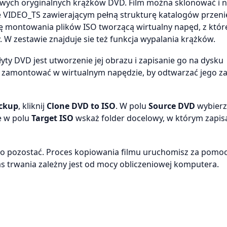
sowych oryginalnych krążków DVD. Film można sklonować i 
rze VIDEO_TS zawierającym pełną strukturę katalogów przeni
 montowania plików ISO tworzącą wirtualny napęd, z któ
 W zestawie znajduje sie też funkcja wypalania krążków.
ty DVD jest utworzenie jej obrazu i zapisanie go na dysku
na zamontować w wirtualnym napędzie, by odtwarzać jego z
ackup
, kliknij
Clone DVD to ISO
. W polu
Source DVD
wybierz
e w polu
Target ISO
wskaż folder docelowy, w którym zapis
no pozostać. Proces kopiowania filmu uruchomisz za pomo
as trwania zależny jest od mocy obliczeniowej komputera.