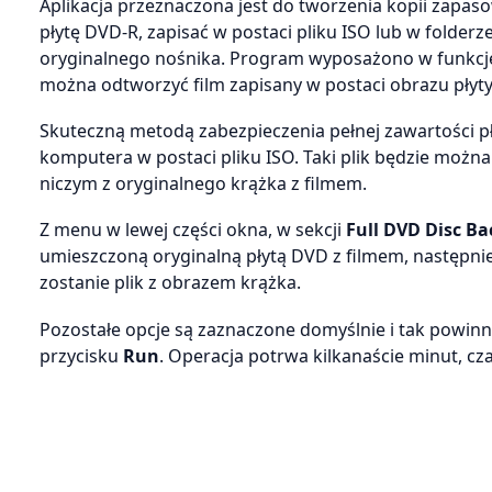
Aplikacja przeznaczona jest do tworzenia kopii zapa
płytę DVD‑R, zapisać w postaci pliku ISO lub w folde
oryginalnego nośnika. Program wyposażono w funkcję
można odtworzyć film zapisany w postaci obrazu płyty.
Skuteczną metodą zabezpieczenia pełnej zawartości pły
komputera w postaci pliku ISO. Taki plik będzie moż
niczym z oryginalnego krążka z filmem.
Z menu w lewej części okna, w sekcji
Full DVD Disc B
umieszczoną oryginalną płytą DVD z filmem, następni
zostanie plik z obrazem krążka.
Pozostałe opcje są zaznaczone domyślnie i tak powin
przycisku
Run
. Operacja potrwa kilkanaście minut, cz