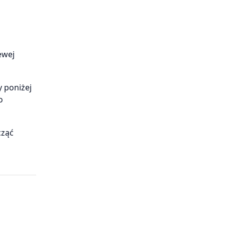
ewej
y poniżej
o
cząć