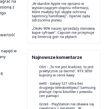
nagrać na
„W skardze Apple nie opisano w
esioną z
wystarczającym stopniu informacji,
które miałyby być objęte ochroną
rego
tajemnicy handlowej”. OpenAI żąda
odrzucenia pozwu
„Około 90% naszej sprzedaży stanowią
kopie cyfrowe”. Capcom nie przejmuje
awartość
się śmiercią gier na płytach
 napęd w
any
Najnowsze komentarze
Olin
-
„To nie jest kradzież, to jest
praktycznie za darmo”. RTX 3050
cą
kupiony w cenie kawy
eettt
-
Galaxy S27 Ultra bez
drugiego teleobiektywu? Samsung
planuje cięcia kosztów z powodu
cen pamięci
Grześ
-
PlayStation nie obawia się
rywalizacji z pecetami. „W