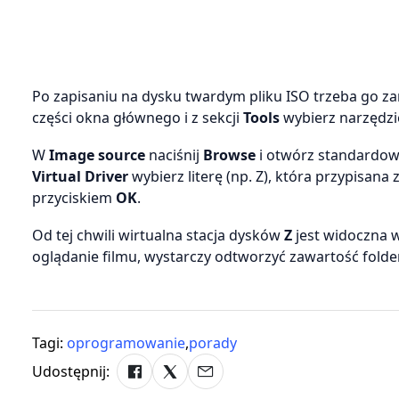
Po zapisaniu na dysku twardym pliku ISO trzeba go z
części okna głównego i z sekcji
Tools
wybierz narzędz
W
Image source
naciśnij
Browse
i otwórz standardowe
Virtual Driver
wybierz literę (np. Z), która przypisana
przyciskiem
OK
.
Od tej chwili wirtualna stacja dysków
Z
jest widoczna 
oglądanie filmu, wystarczy odtworzyć zawartość folde
Tagi:
oprogramowanie
,
porady
Udostępnij: