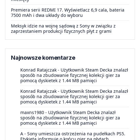
Premiera serii REDMI 17. Wyświetlacz 6,9 cala, bateria
7500 mAh i dwa układy do wyboru
Meksyk idzie na wojnę sądową z Sony w związku z
zaprzestaniem produkcji fizycznych płyt z grami
Najnowsze komentarze
Konrad Ratajczak
-
Użytkownik Steam Decka znalazł
sposób na zbudowanie fizycznej kolekcji gier za
pomocą dyskietek z 1.44 MB pamięci
Konrad Ratajczak
-
Użytkownik Steam Decka znalazł
sposób na zbudowanie fizycznej kolekcji gier za
pomocą dyskietek z 1.44 MB pamięci
maxns1980
-
Użytkownik Steam Decka znalazł
sposób na zbudowanie fizycznej kolekcji gier za
pomocą dyskietek z 1.44 MB pamięci
A
-
Sony umieszcza ostrzeżenia na pudełkach PS5.
Etykieta informuje o końcu gier na płytach