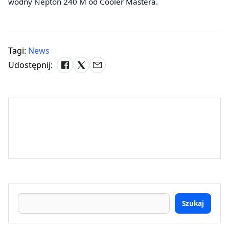
wodny Nepton 240 M od Cooler Mastera.
Tagi:
News
Udostępnij:
Szukaj