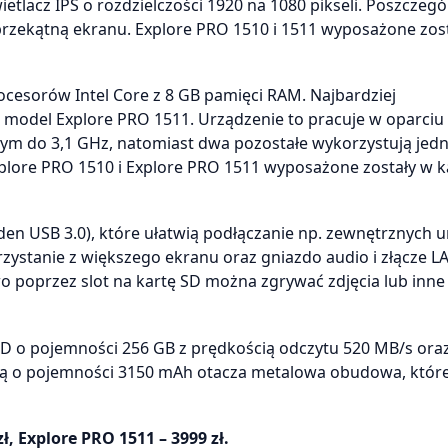
tlacz IPS o rozdzielczości 1920 na 1080 pikseli. Poszczegó
przekątną ekranu. Explore PRO 1510 i 1511 wyposażone zos
ocesorów Intel Core z 8 GB pamięci RAM. Najbardziej
odel Explore PRO 1511. Urządzenie to pracuje w oparciu
ym do 3,1 GHz, natomiast dwa pozostałe wykorzystują jed
plore PRO 1510 i Explore PRO 1511 wyposażone zostały w k
den USB 3.0), które ułatwią podłączanie np. zewnętrznych 
rzystanie z większego ekranu oraz gniazdo audio i złącze L
wo poprzez slot na kartę SD można zgrywać zdjęcia lub inne
D o pojemności 256 GB z prędkością odczytu 520 MB/s oraz
ią o pojemności 3150 mAh otacza metalowa obudowa, któr
ł, Explore PRO 1511 – 3999 zł.