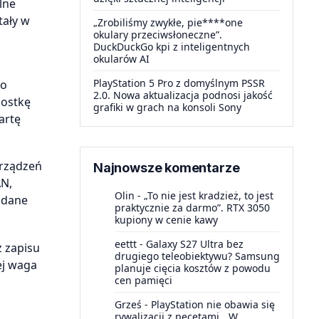
lne
tały w
„Zrobiliśmy zwykłe, pie****one
okulary przeciwsłoneczne”.
DuckDuckGo kpi z inteligentnych
okularów AI
PlayStation 5 Pro z domyślnym PSSR
 o
2.0. Nowa aktualizacja podnosi jakość
nostkę
grafiki w grach na konsoli Sony
artę
urządzeń
Najnowsze komentarze
AN,
Olin
-
„To nie jest kradzież, to jest
 dane
praktycznie za darmo”. RTX 3050
kupiony w cenie kawy
eettt
-
Galaxy S27 Ultra bez
 zapisu
drugiego teleobiektywu? Samsung
ej waga
planuje cięcia kosztów z powodu
cen pamięci
Grześ
-
PlayStation nie obawia się
rywalizacji z pecetami. „W