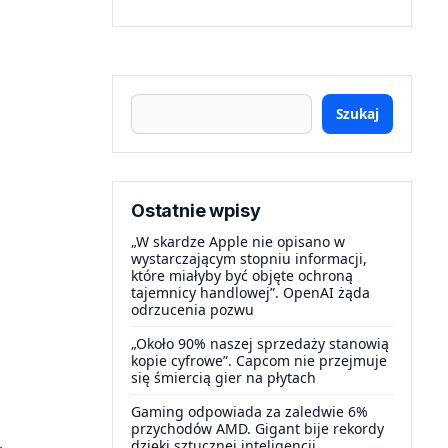
Szukaj
Ostatnie wpisy
„W skardze Apple nie opisano w
wystarczającym stopniu informacji,
które miałyby być objęte ochroną
tajemnicy handlowej”. OpenAI żąda
odrzucenia pozwu
„Około 90% naszej sprzedaży stanowią
kopie cyfrowe”. Capcom nie przejmuje
się śmiercią gier na płytach
Gaming odpowiada za zaledwie 6%
przychodów AMD. Gigant bije rekordy
dzięki sztucznej inteligencji