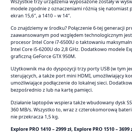
Wszystkie trzy urządzenia wyposażone zostały w wyświe
modele zgodnie z oznaczeniami różnią się natomiast 
ekran 15,6″, a 1410 – w 14″.
Co znajdziemy w środku? Połączenie 6-tej generacji pr
zaawansowanym pod względem technologicznym jest m
procesor Intel Core i7-6500U o taktowaniu maksymaln
Intel Core i5-6200U do 2,8 GHz. Dodatkowo modele Ex
graficzną GeForce GTX 950M.
Użytkownik ma do dyspozycji trzy porty USB (w tym je
sterujących, a także port mini HDMI, umożliwiający ko
umożliwiające podłączenie do lokalnej sieci. Dodatko
bezpośrednio z lub na kartę pamięci.
Działanie laptopów wspiera także wbudowany dysk SS
360 MB/s. Wszystko to, wraz z czterokomorową bater
nie przekracza 1,5 kg.
Explore PRO 1410 – 2999 zł, Explore PRO 1510 – 3699 z