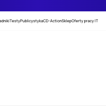
adniki
Testy
Publicystyka
CD-Action
Sklep
Oferty pracy IT