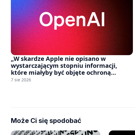
„W skardze Apple nie opisano w
wystarczającym stopniu informacji,
które miałyby być objęte ochroną
tajemnicy handlowej”. OpenAI żąda
7 sie 2026
odrzucenia pozwu
Może Ci się spodobać