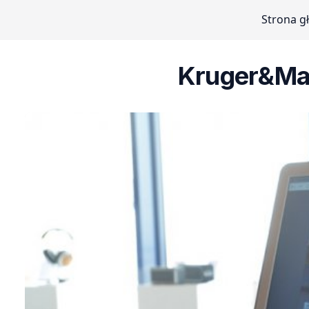
Strona g
Kruger&Matz