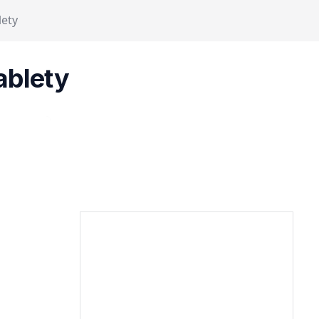
ety
ablety