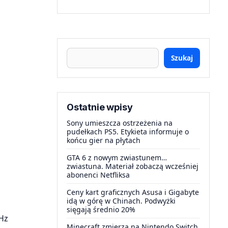
Szukaj
Ostatnie wpisy
Sony umieszcza ostrzeżenia na
pudełkach PS5. Etykieta informuje o
końcu gier na płytach
GTA 6 z nowym zwiastunem…
zwiastuna. Materiał zobaczą wcześniej
abonenci Netfliksa
Ceny kart graficznych Asusa i Gigabyte
idą w górę w Chinach. Podwyżki
sięgają średnio 20%
Hz
Minecraft zmierza na Nintendo Switch