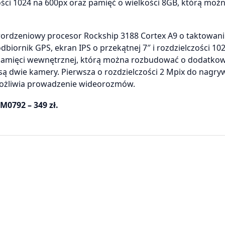
ci 1024 na 600px oraz pamięć o wielkości 8GB, którą moż
rdzeniowy procesor Rockship 3188 Cortex A9 o taktowani
ornik GPS, ekran IPS o przekątnej 7″ i rozdzielczości 102
amięci wewnętrznej, którą można rozbudować o dodatko
ą dwie kamery. Pierwsza o rozdzielczości 2 Mpix do nagryw
umożliwia prowadzenie wideorozmów.
M0792 – 349 zł.