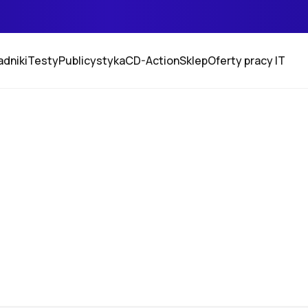
adniki
Testy
Publicystyka
CD-Action
Sklep
Oferty pracy IT