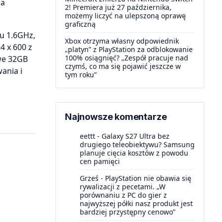
na
2! Premiera już 27 października,
możemy liczyć na ulepszoną oprawę
graficzną
u 1.6GHz,
Xbox otrzyma własny odpowiednik
4 x 600 z
„platyn” z PlayStation za odblokowanie
100% osiągnięć? „Zespół pracuje nad
we 32GB
czymś, co ma się pojawić jeszcze w
ania i
tym roku”
Najnowsze komentarze
eettt
-
Galaxy S27 Ultra bez
drugiego teleobiektywu? Samsung
planuje cięcia kosztów z powodu
cen pamięci
Grześ
-
PlayStation nie obawia się
rywalizacji z pecetami. „W
porównaniu z PC do gier z
najwyższej półki nasz produkt jest
bardziej przystępny cenowo”