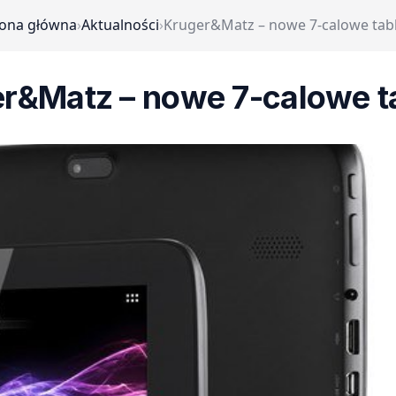
rona główna
›
Aktualności
›
Kruger&Matz – nowe 7-calowe tabl
r&Matz – nowe 7-calowe t