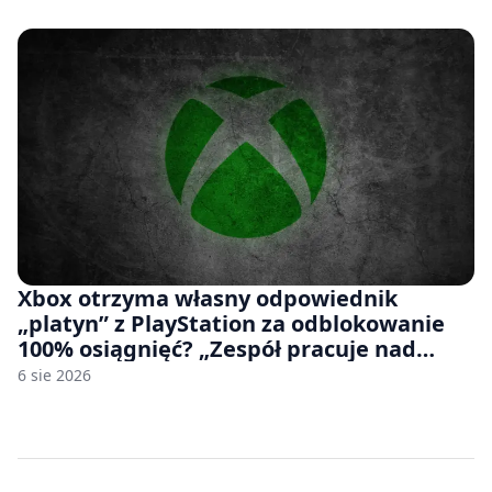
Xbox otrzyma własny odpowiednik
„platyn” z PlayStation za odblokowanie
100% osiągnięć? „Zespół pracuje nad
czymś, co ma się pojawić jeszcze w tym
6 sie 2026
roku”