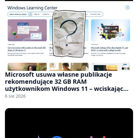
Microsoft usuwa własne publikacje
rekomendujące 32 GB RAM
użytkownikom Windows 11 – wciskając
nam przy tym komputery z 8 GB RAM po
6 sie 2026
zawyżonych cenach