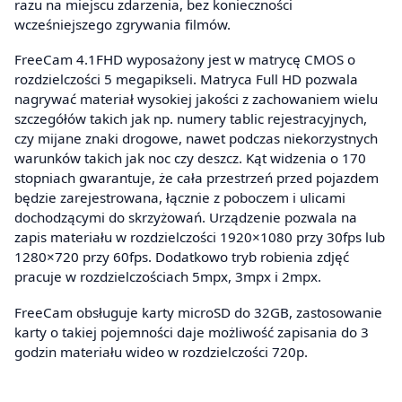
razu na miejscu zdarzenia, bez konieczności
wcześniejszego zgrywania filmów.
FreeCam 4.1FHD wyposażony jest w matrycę CMOS o
rozdzielczości 5 megapikseli. Matryca Full HD pozwala
nagrywać materiał wysokiej jakości z zachowaniem wielu
szczegółów takich jak np. numery tablic rejestracyjnych,
czy mijane znaki drogowe, nawet podczas niekorzystnych
warunków takich jak noc czy deszcz. Kąt widzenia o 170
stopniach gwarantuje, że cała przestrzeń przed pojazdem
będzie zarejestrowana, łącznie z poboczem i ulicami
dochodzącymi do skrzyżowań. Urządzenie pozwala na
zapis materiału w rozdzielczości 1920×1080 przy 30fps lub
1280×720 przy 60fps. Dodatkowo tryb robienia zdjęć
pracuje w rozdzielczościach 5mpx, 3mpx i 2mpx.
FreeCam obsługuje karty microSD do 32GB, zastosowanie
karty o takiej pojemności daje możliwość zapisania do 3
godzin materiału wideo w rozdzielczości 720p.