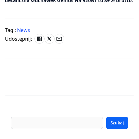
detaliczna słuchawek Genius HS-920BT to 89 zł brutto.
Tagi:
News
Udostępnij:
Szukaj