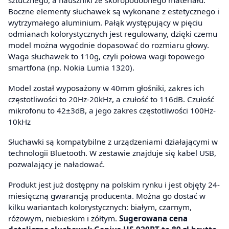
sztucznego, a nauszniki ze skóropodobnego materiału.
Boczne elementy słuchawek są wykonane z estetycznego i
wytrzymałego aluminium. Pałąk występujący w pięciu
odmianach kolorystycznych jest regulowany, dzięki czemu
model można wygodnie dopasować do rozmiaru głowy.
Waga słuchawek to 110g, czyli połowa wagi topowego
smartfona (np. Nokia Lumia 1320).
Model został wyposażony w 40mm głośniki, zakres ich
częstotliwości to 20Hz-20kHz, a czułość to 116dB. Czułość
mikrofonu to 42±3dB, a jego zakres częstotliwości 100Hz-
10kHz
Słuchawki są kompatybilne z urządzeniami działającymi w
technologii Bluetooth. W zestawie znajduje się kabel USB,
pozwalający je naładować.
Produkt jest już dostępny na polskim rynku i jest objęty 24-
miesięczną gwarancją producenta. Można go dostać w
kilku wariantach kolorystycznych: białym, czarnym,
różowym, niebieskim i żółtym.
Sugerowana cena