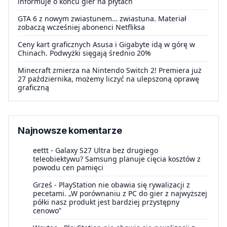
informuje o końcu gier na płytach
GTA 6 z nowym zwiastunem… zwiastuna. Materiał
zobaczą wcześniej abonenci Netfliksa
Ceny kart graficznych Asusa i Gigabyte idą w górę w
Chinach. Podwyżki sięgają średnio 20%
Minecraft zmierza na Nintendo Switch 2! Premiera już
27 października, możemy liczyć na ulepszoną oprawę
graficzną
Najnowsze komentarze
eettt
-
Galaxy S27 Ultra bez drugiego
teleobiektywu? Samsung planuje cięcia kosztów z
powodu cen pamięci
Grześ
-
PlayStation nie obawia się rywalizacji z
pecetami. „W porównaniu z PC do gier z najwyższej
półki nasz produkt jest bardziej przystępny
cenowo”