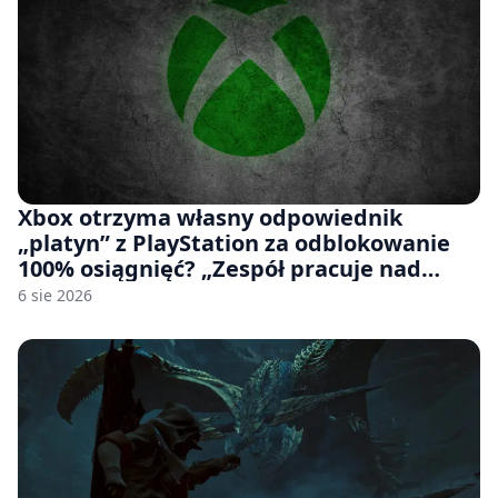
Xbox otrzyma własny odpowiednik
„platyn” z PlayStation za odblokowanie
100% osiągnięć? „Zespół pracuje nad
czymś, co ma się pojawić jeszcze w tym
6 sie 2026
roku”