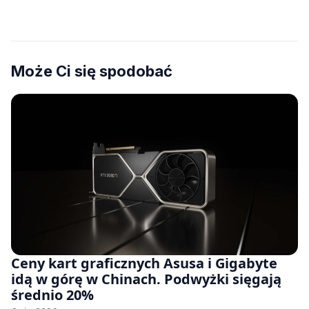
Może Ci się spodobać
Ceny kart graficznych Asusa i Gigabyte
idą w górę w Chinach. Podwyżki sięgają
średnio 20%