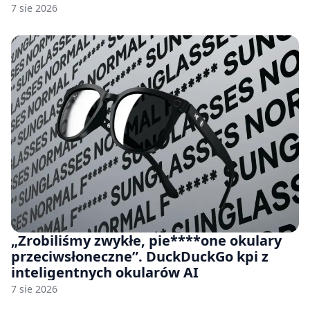
7 sie 2026
„Zrobiliśmy zwykłe, pie****one okulary
przeciwsłoneczne”. DuckDuckGo kpi z
inteligentnych okularów AI
7 sie 2026