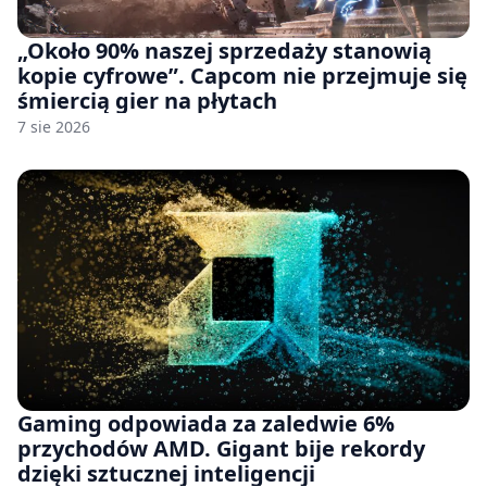
„Około 90% naszej sprzedaży stanowią
kopie cyfrowe”. Capcom nie przejmuje się
śmiercią gier na płytach
7 sie 2026
Gaming odpowiada za zaledwie 6%
przychodów AMD. Gigant bije rekordy
dzięki sztucznej inteligencji