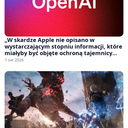
„W skardze Apple nie opisano w
wystarczającym stopniu informacji, które
miałyby być objęte ochroną tajemnicy
handlowej”. OpenAI żąda odrzucenia
7 sie 2026
pozwu