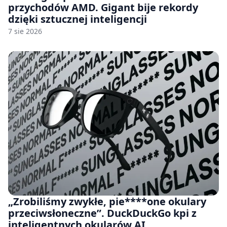
przychodów AMD. Gigant bije rekordy
dzięki sztucznej inteligencji
7 sie 2026
„Zrobiliśmy zwykłe, pie****one okulary
przeciwsłoneczne”. DuckDuckGo kpi z
inteligentnych okularów AI