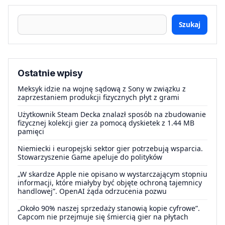
Szukaj
Ostatnie wpisy
Meksyk idzie na wojnę sądową z Sony w związku z
zaprzestaniem produkcji fizycznych płyt z grami
Użytkownik Steam Decka znalazł sposób na zbudowanie
fizycznej kolekcji gier za pomocą dyskietek z 1.44 MB
pamięci
Niemiecki i europejski sektor gier potrzebują wsparcia.
Stowarzyszenie Game apeluje do polityków
„W skardze Apple nie opisano w wystarczającym stopniu
informacji, które miałyby być objęte ochroną tajemnicy
handlowej”. OpenAI żąda odrzucenia pozwu
„Około 90% naszej sprzedaży stanowią kopie cyfrowe”.
Capcom nie przejmuje się śmiercią gier na płytach