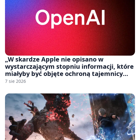
„W skardze Apple nie opisano w
wystarczającym stopniu informacji, które
miałyby być objęte ochroną tajemnicy
handlowej”. OpenAI żąda odrzucenia
7 sie 2026
pozwu