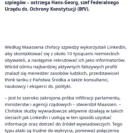
szpiegów – ostrzega Hans-Georg, szef Federalnego
Urzędu ds. Ochrony Konstytucji (BfV).
Według Maassena chińscy szpiedzy wykorzystali LinkedIn,
aby skontaktować się z około 10 tysiącami niemieckich
obywateli, a następnie rekrutować ich jako informatorów.
Wśród ośmiu najbardziej aktywnych fałszywych profili
znalazł się menedżer zasobów ludzkich, przedstawiciel
think tanku z Państwa Środka a także konsultanci,
naukowcy i eksperci ds. polityki.
– Jest to szeroko zakrojona próba infiltracji parlamentu,
ministerstw i agencji rządowych – stwierdził Maassen. –
Chińskie służby wywiadowcze aktywnie działają w takich
sieciach jak Linkedln i usiłują w ten sposób uzyskać
informacje oraz dotrzeć do źródeł wywiadowczych. Tego
typu ataki są trudne do wykrycia, ponieważ połączenia