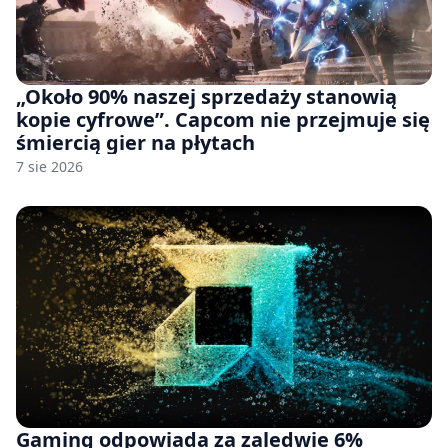
„Około 90% naszej sprzedaży stanowią
kopie cyfrowe”. Capcom nie przejmuje się
śmiercią gier na płytach
7 sie 2026
Gaming odpowiada za zaledwie 6%