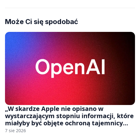
Może Ci się spodobać
„W skardze Apple nie opisano w
wystarczającym stopniu informacji, które
miałyby być objęte ochroną tajemnicy
handlowej”. OpenAI żąda odrzucenia
7 sie 2026
pozwu