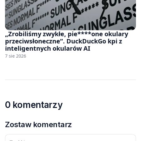
„Zrobiliśmy zwykłe, pie****one okulary
przeciwsłoneczne”. DuckDuckGo kpi z
inteligentnych okularów AI
7 sie 2026
0 komentarzy
Zostaw komentarz