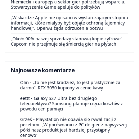
Niemiecki i europejski sektor gier potrzebują wsparcia.
Stowarzyszenie Game apeluje do polityków
„W skardze Apple nie opisano w wystarczającym stopniu
informacji, które miałyby być objęte ochroną tajemnicy
handlowej”. OpenAI żąda odrzucenia pozwu
„Około 90% naszej sprzedaży stanowią kopie cyfrowe”.
Capcom nie przejmuje się śmiercią gier na płytach
Najnowsze komentarze
Olin
-
„To nie jest kradzież, to jest praktycznie za
darmo”. RTX 3050 kupiony w cenie kawy
eettt
-
Galaxy S27 Ultra bez drugiego
teleobiektywu? Samsung planuje cięcia kosztów z
powodu cen pamięci
Grześ
-
PlayStation nie obawia się rywalizacji z
pecetami. „W porównaniu z PC do gier z najwyższej
półki nasz produkt jest bardziej przystępny
cenowo”