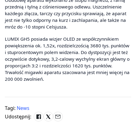
Obudowę aparatu wykonano ze stopu magnezu, z ramą
przednią i tylną z ciśnieniowego odlewu. Uszczelnienie
każdego złącza, tarczy czy przycisku sprawiają, że aparat
jest nie tylko odporny na kurz i zachlapania, ale także na
mróz do -10 stopni Celsjusza.
LUMIX GH5 posiada wizjer OLED ze współczynnikiem
powiększenia ok. 1,52x, rozdzielczością 3680 tys. punktów
i stuprocentowym polem widzenia. Do dystpozycji jest też
oczywiście dotykowy, 3,2-calowy wychylny ekran główny o
proporcjach 3:2 i rozdzielczości 1620 tys. punktów.
Trwałość migawki aparatu szacowana jest mniej więcej na
200 000 zwolnień.
Tagi:
News
Udostępnij: