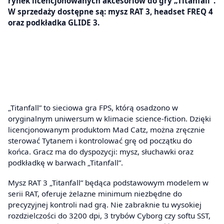
rynek licencjonowanych akcesoriów do gry „Titanfall”.
W sprzedaży dostępne są: mysz RAT 3, headset FREQ 4
oraz podkładka GLIDE 3.
„Titanfall” to sieciowa gra FPS, którą osadzono w
oryginalnym uniwersum w klimacie science-fiction. Dzięki
licencjonowanym produktom Mad Catz, można zręcznie
sterować Tytanem i kontrolować grę od początku do
końca. Gracz ma do dyspozycji: mysz, słuchawki oraz
podkładkę w barwach „Titanfall”.
Mysz RAT 3 „Titanfall” będąca podstawowym modelem w
serii RAT, oferuje żelazne minimum niezbędne do
precyzyjnej kontroli nad grą. Nie zabraknie tu wysokiej
rozdzielczości do 3200 dpi, 3 trybów Cyborg czy softu SST,