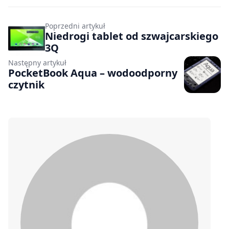
Poprzedni artykuł
Niedrogi tablet od szwajcarskiego
3Q
Następny artykuł
PocketBook Aqua – wodoodporny
czytnik