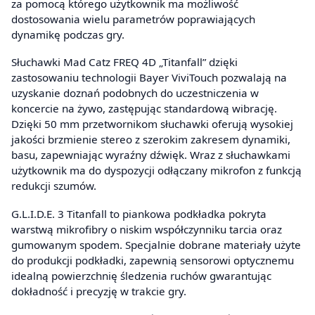
za pomocą którego użytkownik ma możliwość
dostosowania wielu parametrów poprawiających
dynamikę podczas gry.
Słuchawki Mad Catz FREQ 4D „Titanfall” dzięki
zastosowaniu technologii Bayer ViviTouch pozwalają na
uzyskanie doznań podobnych do uczestniczenia w
koncercie na żywo, zastępując standardową wibrację.
Dzięki 50 mm przetwornikom słuchawki oferują wysokiej
jakości brzmienie stereo z szerokim zakresem dynamiki,
basu, zapewniając wyraźny dźwięk. Wraz z słuchawkami
użytkownik ma do dyspozycji odłączany mikrofon z funkcją
redukcji szumów.
G.L.I.D.E. 3 Titanfall to piankowa podkładka pokryta
warstwą mikrofibry o niskim współczynniku tarcia oraz
gumowanym spodem. Specjalnie dobrane materiały użyte
do produkcji podkładki, zapewnią sensorowi optycznemu
idealną powierzchnię śledzenia ruchów gwarantując
dokładność i precyzję w trakcie gry.