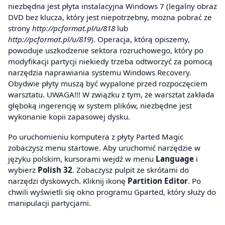
niezbędna jest płyta instalacyjna Windows 7 (legalny obraz
DVD bez klucza, który jest niepotrzebny, można pobrać ze
strony
http://pcformat.pl/u/818
lub
http://pcformat.pl/u/819
). Operacja, którą opiszemy,
powoduje uszkodzenie sektora rozruchowego, który po
modyfikacji partycji niekiedy trzeba odtworzyć za pomocą
narzędzia naprawiania systemu Windows Recovery.
Obydwie płyty muszą być wypalone przed rozpoczęciem
warsztatu. UWAGA!!! W związku z tym, że warsztat zakłada
głęboką ingerencję w system plików, niezbędne jest
wykonanie kopii zapasowej dysku.
Po uruchomieniu komputera z płyty Parted Magic
zobaczysz menu startowe. Aby uruchomić narzędzie w
języku polskim, kursorami wejdź w menu
Language
i
wybierz
Polish 32
. Zobaczysz pulpit ze skrótami do
narzędzi dyskowych. Kliknij ikonę
Partition Editor
. Po
chwili wyświetli się okno programu Gparted, który służy do
manipulacji partycjami.