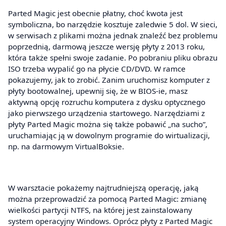
Parted Magic jest obecnie płatny, choć kwota jest
symboliczna, bo narzędzie kosztuje zaledwie 5 dol. W sieci,
w serwisach z plikami można jednak znaleźć bez problemu
poprzednią, darmową jeszcze wersję płyty z 2013 roku,
która także spełni swoje zadanie. Po pobraniu pliku obrazu
ISO trzeba wypalić go na płycie CD/DVD. W ramce
pokazujemy, jak to zrobić. Zanim uruchomisz komputer z
płyty bootowalnej, upewnij się, że w BIOS-ie, masz
aktywną opcję rozruchu komputera z dysku optycznego
jako pierwszego urządzenia startowego. Narzędziami z
płyty Parted Magic można się także pobawić „na sucho”,
uruchamiając ją w dowolnym programie do wirtualizacji,
np. na darmowym VirtualBoksie.
W warsztacie pokażemy najtrudniejszą operację, jaką
można przeprowadzić za pomocą Parted Magic: zmianę
wielkości partycji NTFS, na której jest zainstalowany
system operacyjny Windows. Oprócz płyty z Parted Magic