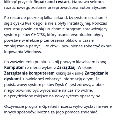
kliknąć przycisk
Repair and restart
. Naprawa sektora
rozruchowego zostanie przeprowadzona automatycznie.
Po restarcie poczekaj kilka sekund, by system uruchomił
się z dysku twardego, a nie z płyty instalacyjnej. Podczas
rozruchu powinien się uruchomić program sprawdzający
system plików CHDISK, który usunie ewentualne błędy
powstałe w efekcie przenoszenia plików w czasie
zmniejszania partycji. Po chwili powinieneś zobaczyć ekran
logowania Windows.
Po wyświetleniu pulpitu kliknij prawym klawiszem ikonę
Komputer
i z menu wybierz
Zarządzaj
. W oknie
Zarządzanie komputerem
kliknij zakładkę
Zarządzanie
dyskami
. Powinieneś zobaczyć informację o tym, że
podstawowy system plików Dysk C: jest zdrowy, a obok
niego powinno być wyróżnione na czarno wolne,
nieprzydzielone miejsce na nowy system operacyjny.
Oczywiście program Gparted możesz wykorzystać na wiele
innych sposobów. Można za jego pomocą zmieniać