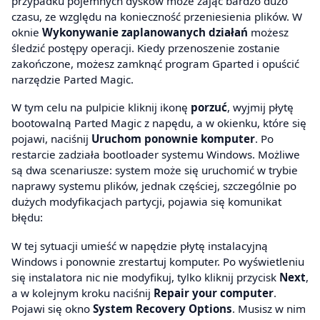
przypadku pojemnych dysków może zająć bardzo dużo
czasu, ze względu na konieczność przeniesienia plików. W
oknie
Wykonywanie zaplanowanych działań
możesz
śledzić postępy operacji. Kiedy przenoszenie zostanie
zakończone, możesz zamknąć program Gparted i opuścić
narzędzie Parted Magic.
W tym celu na pulpicie kliknij ikonę
porzuć
, wyjmij płytę
bootowalną Parted Magic z napędu, a w okienku, które się
pojawi, naciśnij
Uruchom ponownie komputer
. Po
restarcie zadziała bootloader systemu Windows. Możliwe
są dwa scenariusze: system może się uruchomić w trybie
naprawy systemu plików, jednak częściej, szczególnie po
dużych modyfikacjach partycji, pojawia się komunikat
błędu:
W tej sytuacji umieść w napędzie płytę instalacyjną
Windows i ponownie zrestartuj komputer. Po wyświetleniu
się instalatora nic nie modyfikuj, tylko kliknij przycisk
Next
,
a w kolejnym kroku naciśnij
Repair your computer
.
Pojawi się okno
System Recovery Options
. Musisz w nim