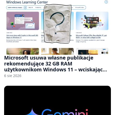
Microsoft usuwa własne publikacje
rekomendujące 32 GB RAM
użytkownikom Windows 11 – wciskając
nam przy tym komputery z 8 GB RAM po
6 sie 2026
zawyżonych cenach