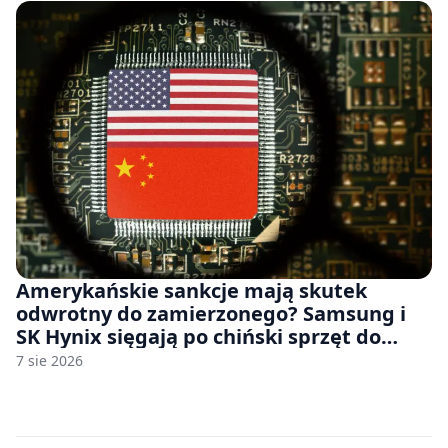
Amerykańskie sankcje mają skutek
odwrotny do zamierzonego? Samsung i
SK Hynix sięgają po chiński sprzęt do
fabryk chipów
7 sie 2026