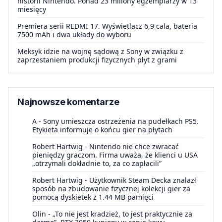
historii Nintendo. Ponad 23 miliony egzemplarzy w 13
miesięcy
Premiera serii REDMI 17. Wyświetlacz 6,9 cala, bateria
7500 mAh i dwa układy do wyboru
Meksyk idzie na wojnę sądową z Sony w związku z
zaprzestaniem produkcji fizycznych płyt z grami
Najnowsze komentarze
A
-
Sony umieszcza ostrzeżenia na pudełkach PS5.
Etykieta informuje o końcu gier na płytach
Robert Hartwig
-
Nintendo nie chce zwracać
pieniędzy graczom. Firma uważa, że klienci u USA
„otrzymali dokładnie to, za co zapłacili”
Robert Hartwig
-
Użytkownik Steam Decka znalazł
sposób na zbudowanie fizycznej kolekcji gier za
pomocą dyskietek z 1.44 MB pamięci
Olin
-
„To nie jest kradzież, to jest praktycznie za