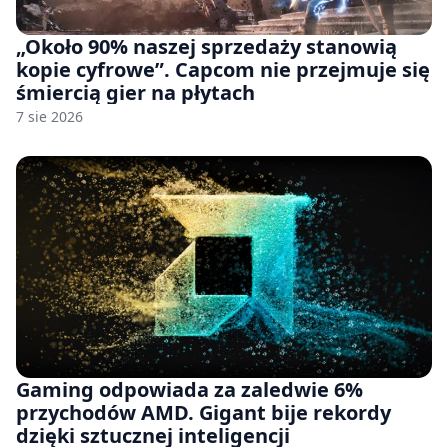
„Około 90% naszej sprzedaży stanowią
kopie cyfrowe”. Capcom nie przejmuje się
śmiercią gier na płytach
7 sie 2026
Gaming odpowiada za zaledwie 6%
przychodów AMD. Gigant bije rekordy
dzięki sztucznej inteligencji