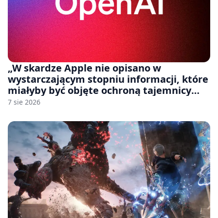
„W skardze Apple nie opisano w
wystarczającym stopniu informacji, które
miałyby być objęte ochroną tajemnicy
handlowej”. OpenAI żąda odrzucenia
7 sie 2026
pozwu