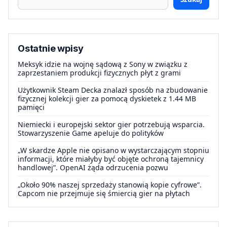
Ostatnie wpisy
Meksyk idzie na wojnę sądową z Sony w związku z
zaprzestaniem produkcji fizycznych płyt z grami
Użytkownik Steam Decka znalazł sposób na zbudowanie
fizycznej kolekcji gier za pomocą dyskietek z 1.44 MB
pamięci
Niemiecki i europejski sektor gier potrzebują wsparcia.
Stowarzyszenie Game apeluje do polityków
„W skardze Apple nie opisano w wystarczającym stopniu
informacji, które miałyby być objęte ochroną tajemnicy
handlowej”. OpenAI żąda odrzucenia pozwu
„Około 90% naszej sprzedaży stanowią kopie cyfrowe”.
Capcom nie przejmuje się śmiercią gier na płytach