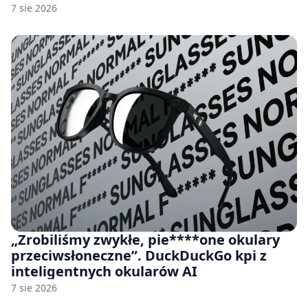
7 sie 2026
„Zrobiliśmy zwykłe, pie****one okulary
przeciwsłoneczne”. DuckDuckGo kpi z
inteligentnych okularów AI
7 sie 2026