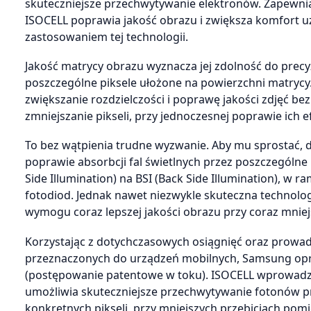
skuteczniejsze przechwytywanie elektronów. Zapewni
ISOCELL poprawia jakość obrazu i zwiększa komfort 
zastosowaniem tej technologii.
Jakość matrycy obrazu wyznacza jej zdolność do prec
poszczególne piksele ułożone na powierzchni matrycy.
zwiększanie rozdzielczości i poprawę jakości zdjęć b
zmniejszanie pikseli, przy jednoczesnej poprawie ich 
To bez wątpienia trudne wyzwanie. Aby mu sprostać, 
poprawie absorbcji fal świetlnych przez poszczególne p
Side Illumination) na BSI (Back Side Illumination), w
fotodiod. Jednak nawet niezwykle skuteczna technol
wymogu coraz lepszej jakości obrazu przy coraz mniej
Korzystając z dotychczasowych osiągnięć oraz prowad
przeznaczonych do urządzeń mobilnych, Samsung opra
(postępowanie patentowe w toku). ISOCELL wprowadza 
umożliwia skuteczniejsze przechwytywanie fotonów pr
konkretnych pikseli, przy mniejszych przebiciach pomi