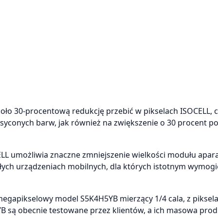
oło 30-procentową redukcję przebić w pikselach ISOCELL, 
asyconych barw, jak również na zwiększenie o 30 procent p
L umożliwia znaczne zmniejszenie wielkości modułu apara
kłych urządzeniach mobilnych, dla których istotnym wymogi
egapikselowy model S5K4H5YB mierzący 1/4 cala, z piksel
B są obecnie testowane przez klientów, a ich masowa prod