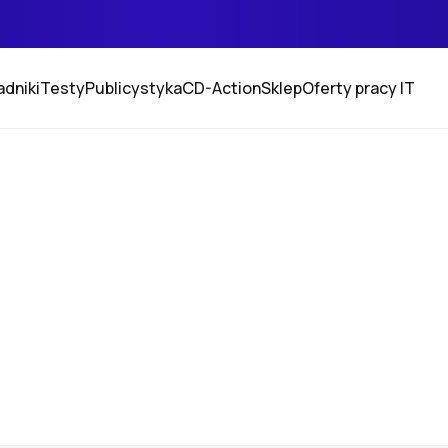
adniki
Testy
Publicystyka
CD-Action
Sklep
Oferty pracy IT