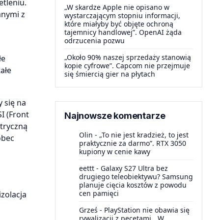
tleniu.
„W skardze Apple nie opisano w
anymi z
wystarczającym stopniu informacji,
które miałyby być objęte ochroną
tajemnicy handlowej”. OpenAI żąda
odrzucenia pozwu
„Około 90% naszej sprzedaży stanowią
łe
kopie cyfrowe”. Capcom nie przejmuje
ałe
się śmiercią gier na płytach
 się na
I (Front
Najnowsze komentarze
ktryczną
Olin
-
„To nie jest kradzież, to jest
obec
praktycznie za darmo”. RTX 3050
kupiony w cenie kawy
eettt
-
Galaxy S27 Ultra bez
drugiego teleobiektywu? Samsung
planuje cięcia kosztów z powodu
cen pamięci
zolacja
Grześ
-
PlayStation nie obawia się
rywalizacji z pecetami. „W