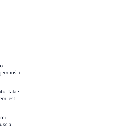
co
ojemności
tu. Takie
em jest
ami
ukcja