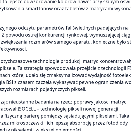
a to lepsze odwzorowanie kolorów nawet przy słabym oświe
użytkowania smartfonów oraz tabletów z matrycami wykon
yzyjnego odczytu parametrów fal świetlnych padających na
 Z powodu ostrej konkurencji rynkowej, wymuszającej ciąg
ez zwiększania rozmiarów samego aparatu, konieczne było st
efektywności.
dotychczasowe technologie produkcji matryc koncentrowały
iksele. Ta strategia spowodowała przejście z technologii FS
 ramach której udało się zmaksymalizować wydajność fotoele
ogia BSI z czasem zaczęła wykazywać pewne ograniczenia w
szych rozmiarach pojedynczych pikseli.
ząc nieustanne badania na rzecz poprawy jakości matryc
cował ISOCELL – technologię pikseli nowej generacji
fizyczną barierę pomiędzy sąsiadującymi pikselami. Taka i
zez mikrosoczewki i ich lepszą absorbcję przez fotodiody
ędzy pikselami i większej pojemności.