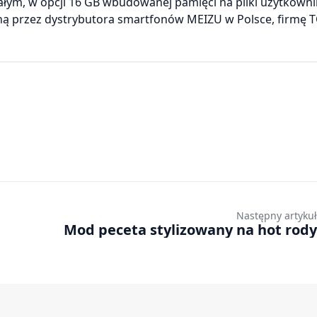
łym, w opcji 16 GB wbudowanej pamięci na pliki użytkowni
aną przez dystrybutora smartfonów MEIZU w Polsce, firmę 
Następny artykuł
Mod peceta stylizowany na hot rody