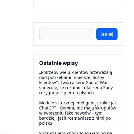
Szukaj
Ostatnie wpisy
„Potrzeby wielu klientów przeważają
nad potrzebami mniejszej liczby
klientów”. Twórca serii God of War
sugeruje, że rozumie, dlaczego Sony
rezygnuje z gier na płytach
Modele sztucznej inteligencji, takie jak
ChatGPT i Gemini, nie mają skrupułów
w tworzeniu fake newsów – tym
bardziej, jeśli rozmawiasz z nimi po
polsku
Sprawdziłem Xbox Cloud Gaming na