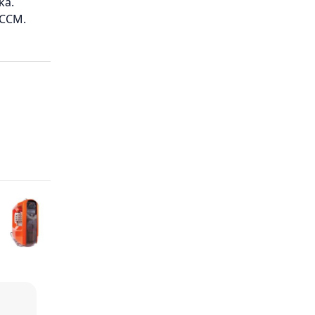
ka.
TCCM.