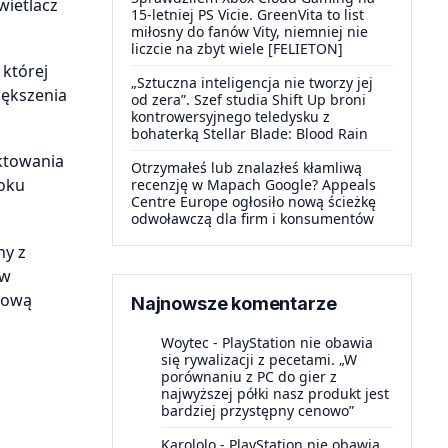
wietlacz
15-letniej PS Vicie. GreenVita to list
miłosny do fanów Vity, niemniej nie
liczcie na zbyt wiele [FELIETON]
 której
„Sztuczna inteligencja nie tworzy jej
iększenia
od zera”. Szef studia Shift Up broni
kontrowersyjnego teledysku z
bohaterką Stellar Blade: Blood Rain
ktowania
Otrzymałeś lub znalazłeś kłamliwą
roku
recenzję w Mapach Google? Appeals
Centre Europe ogłosiło nową ścieżkę
odwoławczą dla firm i konsumentów
ny z
 w
tową
Najnowsze komentarze
Woytec
-
PlayStation nie obawia
się rywalizacji z pecetami. „W
porównaniu z PC do gier z
najwyższej półki nasz produkt jest
bardziej przystępny cenowo”
Karololo
-
PlayStation nie obawia