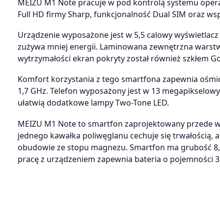
MEIZU M1 Note pracuje w pod kontrolą systemu operacy
Full HD firmy Sharp, funkcjonalność Dual SIM oraz wspa
Urządzenie wyposażone jest w 5,5 calowy wyświetlacz F
zużywa mniej energii. Laminowana zewnętrzna warstwa 
wytrzymałości ekran pokryty został również szkłem Gor
Komfort korzystania z tego smartfona zapewnia ośmi
1,7 GHz. Telefon wyposażony jest w 13 megapikselow
ułatwią dodatkowe lampy Two-Tone LED.
MEIZU M1 Note to smartfon zaprojektowany przede w
jednego kawałka poliwęglanu cechuje się trwałością
obudowie ze stopu magnezu. Smartfon ma grubość 8,9
pracę z urządzeniem zapewnia bateria o pojemności 