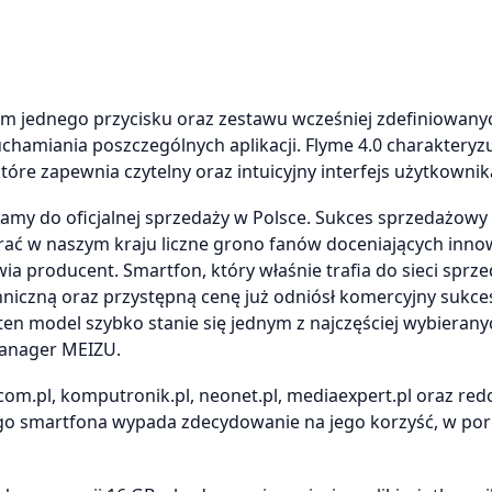
m jednego przycisku oraz zestawu wcześniej zdefiniowany
chamiania poszczególnych aplikacji. Flyme 4.0 charakteryz
tóre zapewnia czytelny oraz intuicyjny interfejs użytkownik
amy do oficjalnej sprzedaży w Polsce. Sukces sprzedażow
ać w naszym kraju liczne grono fanów doceniających inno
a producent. Smartfon, który właśnie trafia do sieci sprz
niczną oraz przystępną cenę już odniósł komercyjny sukce
ten model szybko stanie się jednym z najczęściej wybierany
Manager MEIZU.
com.pl, komputronik.pl, neonet.pl, mediaexpert.pl oraz red
tego smartfona wypada zdecydowanie na jego korzyść, w p