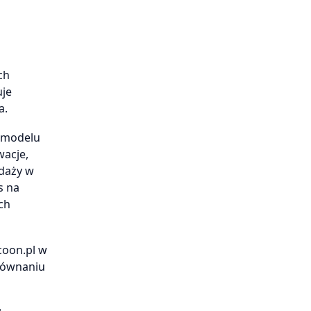
ch
uje
a.
y modelu
wacje,
edaży w
s na
ch
coon.pl w
orównaniu