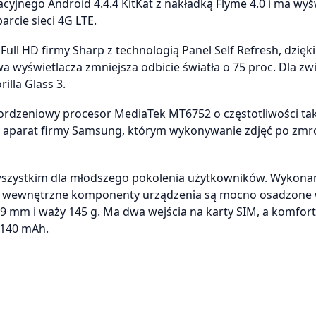
jnego Android 4.4.4 KitKat z nakładką Flyme 4.0 i ma wyś
rcie sieci 4G LTE.
ull HD firmy Sharp z technologią Panel Self Refresh, dzięki
wyświetlacza zmniejsza odbicie światła o 75 proc. Dla zw
illa Glass 3.
ordzeniowy procesor MediaTek MT6752 o częstotliwości ta
y aparat firmy Samsung, którym wykonywanie zdjęć po zm
szystkim dla młodszego pokolenia użytkowników. Wykona
, a wewnętrzne komponenty urządzenia są mocno osadzone
 mm i waży 145 g. Ma dwa wejścia na karty SIM, a komfor
3140 mAh.