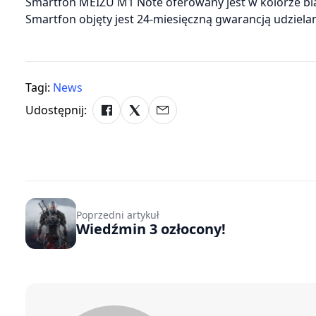
Smartfon MEIZU M1 Note oferowany jest w kolorze bia
Smartfon objęty jest 24-miesięczną gwarancją udziel
Tagi:
News
Udostępnij:
Poprzedni artykuł
Wiedźmin 3 ozłocony!