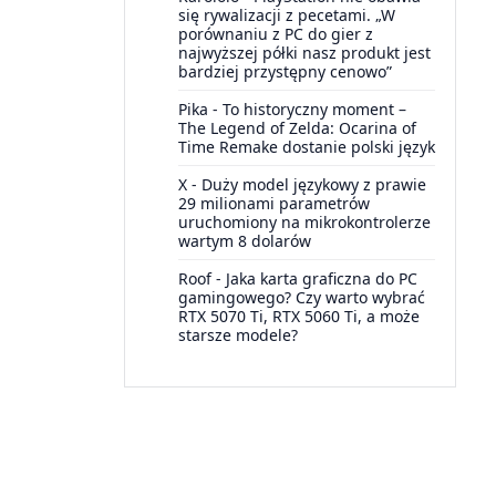
się rywalizacji z pecetami. „W
porównaniu z PC do gier z
najwyższej półki nasz produkt jest
bardziej przystępny cenowo”
Pika
-
To historyczny moment –
The Legend of Zelda: Ocarina of
Time Remake dostanie polski język
X
-
Duży model językowy z prawie
29 milionami parametrów
uruchomiony na mikrokontrolerze
wartym 8 dolarów
Roof
-
Jaka karta graficzna do PC
gamingowego? Czy warto wybrać
RTX 5070 Ti, RTX 5060 Ti, a może
starsze modele?