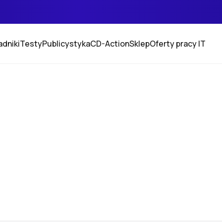
adniki
Testy
Publicystyka
CD-Action
Sklep
Oferty pracy IT