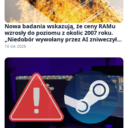
Nowa badania wskazują, że ceny RAMu
wzrosły do poziomu z okolic 2007 roku.
„Niedobór wywołany przez AI zniweczył
20 lat postępów w ciągu zaledwie kilku
10 sie 2026
miesięcy.”