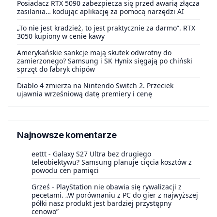
Posiadacz RTX 5090 zabezpiecza się przed awarią złącza
zasilania… kodując aplikację za pomocą narzędzi AI
„To nie jest kradzież, to jest praktycznie za darmo”. RTX
3050 kupiony w cenie kawy
Amerykańskie sankcje mają skutek odwrotny do
zamierzonego? Samsung i SK Hynix sięgają po chiński
sprzęt do fabryk chipów
Diablo 4 zmierza na Nintendo Switch 2. Przeciek
ujawnia wrześniową datę premiery i cenę
Najnowsze komentarze
eettt
-
Galaxy S27 Ultra bez drugiego
teleobiektywu? Samsung planuje cięcia kosztów z
powodu cen pamięci
Grześ
-
PlayStation nie obawia się rywalizacji z
pecetami. „W porównaniu z PC do gier z najwyższej
półki nasz produkt jest bardziej przystępny
cenowo”