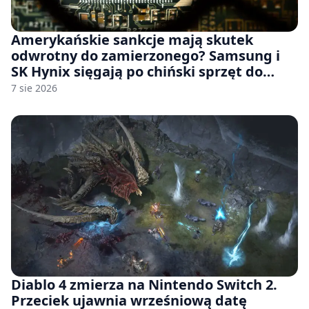
Amerykańskie sankcje mają skutek
odwrotny do zamierzonego? Samsung i
SK Hynix sięgają po chiński sprzęt do
fabryk chipów
7 sie 2026
Diablo 4 zmierza na Nintendo Switch 2.
Przeciek ujawnia wrześniową datę