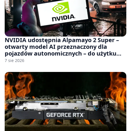
NVIDIA udostępnia Alpamayo 2 Super –
otwarty model AI przeznaczony dla
pojazdów autonomicznych – do użytku
komercyjnego
7 sie 2026