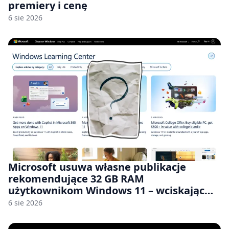
premiery i cenę
6 sie 2026
Microsoft usuwa własne publikacje
rekomendujące 32 GB RAM
użytkownikom Windows 11 – wciskając
nam przy tym komputery z 8 GB RAM po
6 sie 2026
zawyżonych cenach