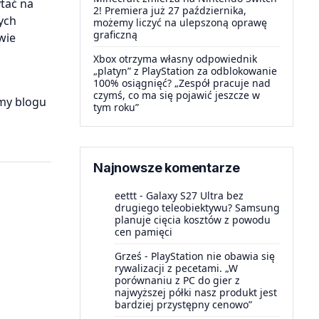
ytać na
2! Premiera już 27 października,
ych
możemy liczyć na ulepszoną oprawę
graficzną
wie
Xbox otrzyma własny odpowiednik
„platyn” z PlayStation za odblokowanie
100% osiągnięć? „Zespół pracuje nad
czymś, co ma się pojawić jeszcze w
amy blogu
tym roku”
Najnowsze komentarze
eettt
-
Galaxy S27 Ultra bez
drugiego teleobiektywu? Samsung
planuje cięcia kosztów z powodu
cen pamięci
Grześ
-
PlayStation nie obawia się
rywalizacji z pecetami. „W
porównaniu z PC do gier z
najwyższej półki nasz produkt jest
bardziej przystępny cenowo”