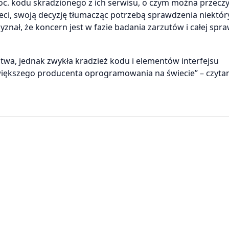
proc. kodu skradzionego z ich serwisu, o czym można przecz
sieci, swoją decyzję tłumacząc potrzebą sprawdzenia niektór
znał, że koncern jest w fazie badania zarzutów i całej spra
wa, jednak zwykła kradzież kodu i elementów interfejsu
największego producenta oprogramowania na świecie” – czyt