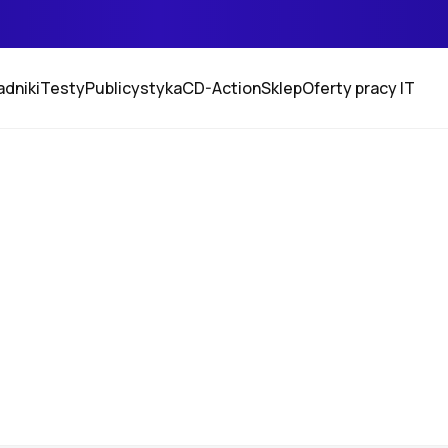
adniki
Testy
Publicystyka
CD-Action
Sklep
Oferty pracy IT