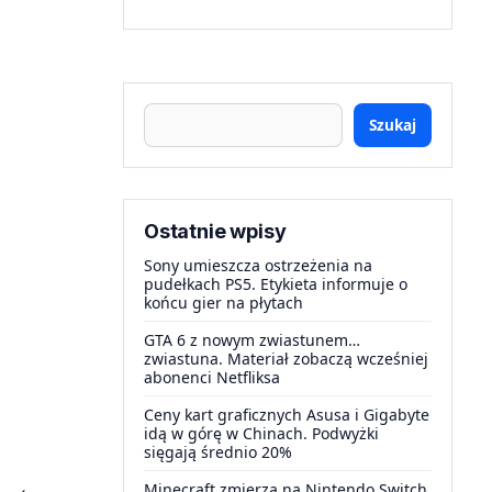
Szukaj
Ostatnie wpisy
Sony umieszcza ostrzeżenia na
pudełkach PS5. Etykieta informuje o
końcu gier na płytach
GTA 6 z nowym zwiastunem…
zwiastuna. Materiał zobaczą wcześniej
abonenci Netfliksa
Ceny kart graficznych Asusa i Gigabyte
idą w górę w Chinach. Podwyżki
sięgają średnio 20%
Minecraft zmierza na Nintendo Switch